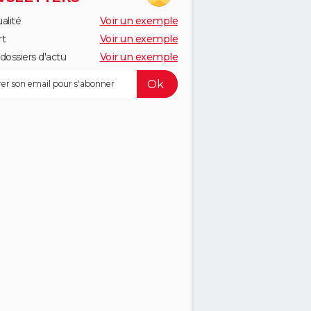
alité
Voir un exemple
rt
Voir un exemple
dossiers d'actu
Voir un exemple