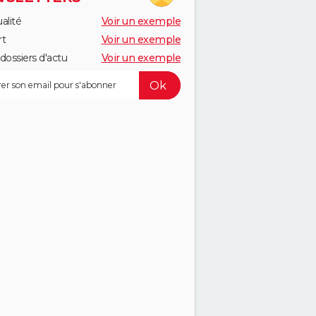
alité
Voir un exemple
rt
Voir un exemple
dossiers d'actu
Voir un exemple