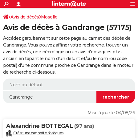
ACTUALITÉS
Connexion
S'inscrire
Avis de décès
Moselle
Rechercher
Société
Education
Villes
Politique
Faits Divers
Monde
+
SPORT
Avis de décès à Gandrange (57175)
Football
Cyclisme
Forum
Coupe du monde 2026
Tennis
Rugby
CULTURE
Accédez gratuitement sur cette page au carnet des décès de
TNT
Cinéma
Musique
Programme TV
Streaming
Sorties cinéma
+
Gandrange. Vous pouvez affiner votre recherche, trouver un
FINANCE
avis de décès, une nécrologie ou un avis d'obsèques plus
Impôts
Immobilier
Banque
Crédit
Retraite
Epargne
Risques naturels par ville
Assurance
AUTO
ancien en tapant le nom d'un défunt et/ou le nom (ou code
postal) d'une commune proche de Gandrange dans le moteur
Réserver un essai
Berlines
Forum auto
Essais
Citadines
SUV
+
HIGH-TECH
de recherche ci-dessous.
Meilleur smartphone
Ordinateurs
Guide high-tech
Mobiles
Internet
Jeux vidéo
+
BRICOLAGE
Aménagement intérieur
Cuisine
Jardinage
+
Forum
Extérieur
Salle de bains
Rangement
WEEK-END
Escapades
Expositions
Week-end nature
Guides de France
Patrimoine
Musées
+
LIFESTYLE
Mise à jour le 04/08/26
Bien-être
Mode
+
Art de vivre
Loisirs
Modes de vie
SANTE
Alexandrine BOTTEGAL
(97 ans)
Guide de la santé
Médicaments
+
Alimentation
Maladies
Sommeil
VOYAGE
Créer une cagnotte obsèques