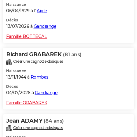
Naissance
City break
Voyage de noces
Climat
Destinations
Voyage nature
Forum
+
PHOTO
06/04/1929 à l'
Aigle
GUIDES D'ACHAT
Décès
13/07/2026 à
Gandrange
BONS PLANS
Famille BOTTEGAL
CARTE DE VOEUX
Richard GRABAREK
(81 ans)
Carte Bonne année
Carte Pâques
Carte de Noël
Carte Saint-Valentin
Carte d'anniversaire
DICTIONNAIRE
Créer une cagnotte obsèques
Biographies
Expressions
Dictionnaire
Citations
Proverbes
PROGRAMME TV
Naissance
13/11/1944 à
Rombas
COPAINS D'AVANT
Décès
04/07/2026 à
Gandrange
Se connecter
Collèges
Universités
Service militaire
S'inscrire
Lycées
Primaires
Entreprises
Avis de recherche
AVIS DE DÉCÈS
Famille GRABAREK
FORUM
Lifestyle
Sport
Television
Cinema
Bricolage
Culture
Auto
Voyage
Jean ADAMY
(84 ans)
Créer une cagnotte obsèques