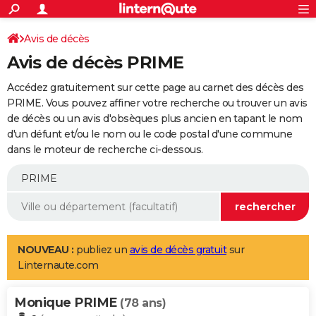
ACTUALITÉS
Connexion
S'inscrire
Avis de décès
Rechercher
Société
Education
Villes
Politique
Faits Divers
Monde
+
SPORT
Avis de décès PRIME
Football
Cyclisme
Forum
Coupe du monde 2026
Tennis
Rugby
CULTURE
Accédez gratuitement sur cette page au carnet des décès des
TNT
Cinéma
Musique
Programme TV
Streaming
Sorties cinéma
+
PRIME. Vous pouvez affiner votre recherche ou trouver un avis
FINANCE
de décès ou un avis d'obsèques plus ancien en tapant le nom
Impôts
Immobilier
Banque
Crédit
Retraite
Epargne
Risques naturels par ville
Assurance
AUTO
d'un défunt et/ou le nom ou le code postal d'une commune
dans le moteur de recherche ci-dessous.
Réserver un essai
Berlines
Forum auto
Essais
Citadines
SUV
+
HIGH-TECH
Meilleur smartphone
Ordinateurs
Guide high-tech
Mobiles
Internet
Jeux vidéo
+
BRICOLAGE
Aménagement intérieur
Cuisine
Jardinage
+
Forum
Extérieur
Salle de bains
Rangement
WEEK-END
Escapades
Expositions
Week-end nature
Guides de France
Patrimoine
Musées
+
LIFESTYLE
NOUVEAU :
publiez un
avis de décès gratuit
sur
Linternaute.com
Bien-être
Mode
+
Art de vivre
Loisirs
Modes de vie
SANTE
Monique PRIME
Guide de la santé
Médicaments
+
Alimentation
Maladies
Sommeil
(78 ans)
VOYAGE