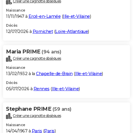
Créer une cagnotte obsèques
City break
Voyage de noces
Climat
Destinations
Voyage nature
Forum
+
PHOTO
Naissance
11/11/1947 à
Ercé-en-Lamée
(
Ille-et-Vilaine
)
GUIDES D'ACHAT
Décès
12/07/2026 à
Pornichet
(
Loire-Atlantique
)
BONS PLANS
CARTE DE VOEUX
Maria PRIME
(94 ans)
Carte Bonne année
Carte Pâques
Carte de Noël
Carte Saint-Valentin
Carte d'anniversaire
DICTIONNAIRE
Créer une cagnotte obsèques
Biographies
Expressions
Dictionnaire
Citations
Proverbes
PROGRAMME TV
Naissance
13/02/1932 à la
Chapelle-de-Brain
(
Ille-et-Vilaine
)
COPAINS D'AVANT
Décès
05/07/2026 à
Rennes
(
Ille-et-Vilaine
)
Se connecter
Collèges
Universités
Service militaire
S'inscrire
Lycées
Primaires
Entreprises
Avis de recherche
AVIS DE DÉCÈS
FORUM
Stephane PRIME
(59 ans)
Lifestyle
Sport
Television
Cinema
Bricolage
Culture
Auto
Voyage
Créer une cagnotte obsèques
Naissance
14/04/1967 à
Paris
(
Paris
)