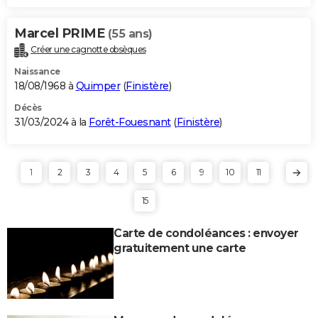
Marcel PRIME
(55 ans)
Créer une cagnotte obsèques
Naissance
18/08/1968 à
Quimper
(
Finistère
)
Décès
31/03/2024 à la
Forêt-Fouesnant
(
Finistère
)
1
2
3
4
5
6
9
10
11
15
Carte de condoléances : envoyer
gratuitement une carte