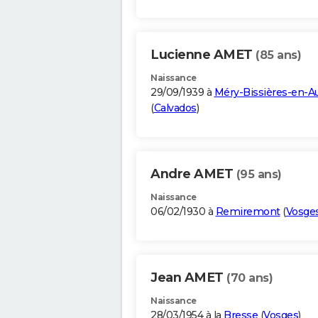
Lucienne AMET
(85 ans)
Naissance
29/09/1939 à
Méry-Bissières-en-A
(
Calvados
)
Andre AMET
(95 ans)
Naissance
06/02/1930 à
Remiremont
(
Vosge
Jean AMET
(70 ans)
Naissance
28/03/1954 à la
Bresse
(
Vosges
)