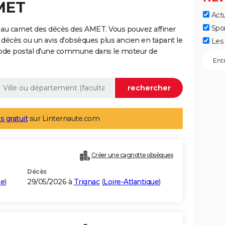
MET
Actu
Spo
 au carnet des décès des AMET. Vous pouvez affiner
 décès ou un avis d'obsèques plus ancien en tapant le
Les 
code postal d'une commune dans le moteur de
s gratuit
sur Linternaute.com
Créer une cagnotte obsèques
Décès
ne
)
29/05/2026 à
Trignac
(
Loire-Atlantique
)