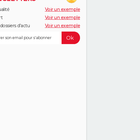
alité
Voir un exemple
rt
Voir un exemple
dossiers d'actu
Voir un exemple