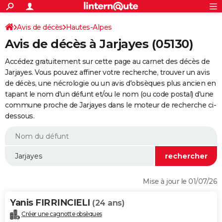
ACTUALITÉS
Connexion
S'inscrire
Avis de décès
Hautes-Alpes
Rechercher
Société
Education
Villes
Politique
Faits Divers
Monde
+
SPORT
Avis de décès à Jarjayes (05130)
Football
Cyclisme
Forum
Coupe du monde 2026
Tennis
Rugby
CULTURE
Accédez gratuitement sur cette page au carnet des décès de
TNT
Cinéma
Musique
Programme TV
Streaming
Sorties cinéma
+
Jarjayes. Vous pouvez affiner votre recherche, trouver un avis
FINANCE
de décès, une nécrologie ou un avis d'obsèques plus ancien en
Impôts
Immobilier
Banque
Crédit
Retraite
Epargne
Risques naturels par ville
Assurance
AUTO
tapant le nom d'un défunt et/ou le nom (ou code postal) d'une
commune proche de Jarjayes dans le moteur de recherche ci-
Réserver un essai
Berlines
Forum auto
Essais
Citadines
SUV
+
HIGH-TECH
dessous.
Meilleur smartphone
Ordinateurs
Guide high-tech
Mobiles
Internet
Jeux vidéo
+
BRICOLAGE
Aménagement intérieur
Cuisine
Jardinage
+
Forum
Extérieur
Salle de bains
Rangement
WEEK-END
Escapades
Expositions
Week-end nature
Guides de France
Patrimoine
Musées
+
LIFESTYLE
Mise à jour le 01/07/26
Bien-être
Mode
+
Art de vivre
Loisirs
Modes de vie
SANTE
Yanis FIRRINCIELI
(24 ans)
Guide de la santé
Médicaments
+
Alimentation
Maladies
Sommeil
VOYAGE
Créer une cagnotte obsèques