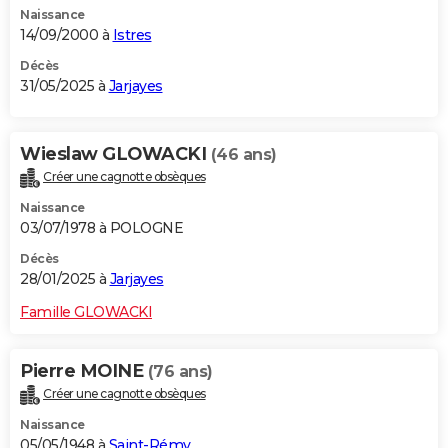
Naissance
City break
Voyage de noces
Climat
Destinations
Voyage nature
Forum
+
PHOTO
14/09/2000 à
Istres
GUIDES D'ACHAT
Décès
31/05/2025 à
Jarjayes
BONS PLANS
CARTE DE VOEUX
Wieslaw GLOWACKI
(46 ans)
Créer une cagnotte obsèques
Carte Bonne année
Carte Pâques
Carte de Noël
Carte Saint-Valentin
Carte d'anniversaire
DICTIONNAIRE
Naissance
Biographies
Expressions
Dictionnaire
Citations
Proverbes
03/07/1978 à POLOGNE
PROGRAMME TV
Décès
COPAINS D'AVANT
28/01/2025 à
Jarjayes
Se connecter
Collèges
Universités
Service militaire
S'inscrire
Lycées
Primaires
Entreprises
Avis de recherche
AVIS DE DÉCÈS
Famille GLOWACKI
FORUM
Pierre MOINE
(76 ans)
Lifestyle
Sport
Television
Cinema
Bricolage
Culture
Auto
Voyage
Créer une cagnotte obsèques
Naissance
05/05/1948 à
Saint-Rémy