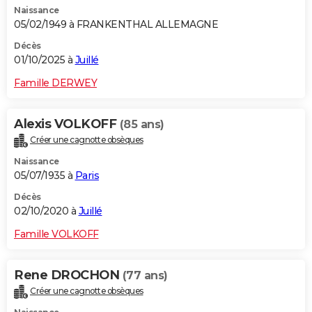
Naissance
City break
Voyage de noces
Climat
Destinations
Voyage nature
Forum
+
PHOTO
05/02/1949 à FRANKENTHAL ALLEMAGNE
GUIDES D'ACHAT
Décès
01/10/2025 à
Juillé
BONS PLANS
Famille DERWEY
CARTE DE VOEUX
Alexis VOLKOFF
(85 ans)
Carte Bonne année
Carte Pâques
Carte de Noël
Carte Saint-Valentin
Carte d'anniversaire
DICTIONNAIRE
Créer une cagnotte obsèques
Biographies
Expressions
Dictionnaire
Citations
Proverbes
PROGRAMME TV
Naissance
05/07/1935 à
Paris
COPAINS D'AVANT
Décès
02/10/2020 à
Juillé
Se connecter
Collèges
Universités
Service militaire
S'inscrire
Lycées
Primaires
Entreprises
Avis de recherche
AVIS DE DÉCÈS
Famille VOLKOFF
FORUM
Lifestyle
Sport
Television
Cinema
Bricolage
Culture
Auto
Voyage
Rene DROCHON
(77 ans)
Créer une cagnotte obsèques