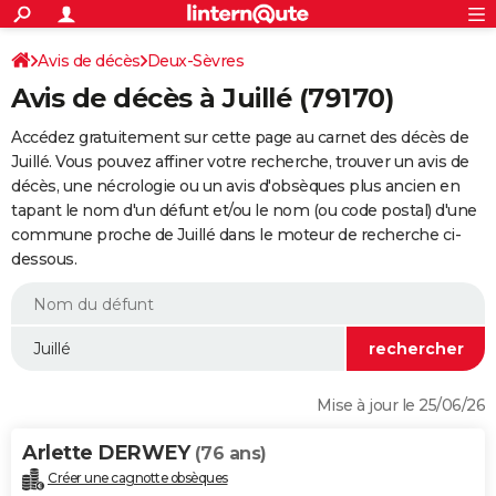
ACTUALITÉS
Connexion
S'inscrire
Avis de décès
Deux-Sèvres
Rechercher
Société
Education
Villes
Politique
Faits Divers
Monde
+
SPORT
Avis de décès à Juillé (79170)
Football
Cyclisme
Forum
Coupe du monde 2026
Tennis
Rugby
CULTURE
Accédez gratuitement sur cette page au carnet des décès de
TNT
Cinéma
Musique
Programme TV
Streaming
Sorties cinéma
+
Juillé. Vous pouvez affiner votre recherche, trouver un avis de
FINANCE
décès, une nécrologie ou un avis d'obsèques plus ancien en
Impôts
Immobilier
Banque
Crédit
Retraite
Epargne
Risques naturels par ville
Assurance
AUTO
tapant le nom d'un défunt et/ou le nom (ou code postal) d'une
commune proche de Juillé dans le moteur de recherche ci-
Réserver un essai
Berlines
Forum auto
Essais
Citadines
SUV
+
HIGH-TECH
dessous.
Meilleur smartphone
Ordinateurs
Guide high-tech
Mobiles
Internet
Jeux vidéo
+
BRICOLAGE
Aménagement intérieur
Cuisine
Jardinage
+
Forum
Extérieur
Salle de bains
Rangement
WEEK-END
Escapades
Expositions
Week-end nature
Guides de France
Patrimoine
Musées
+
LIFESTYLE
Mise à jour le 25/06/26
Bien-être
Mode
+
Art de vivre
Loisirs
Modes de vie
SANTE
Arlette DERWEY
(76 ans)
Guide de la santé
Médicaments
+
Alimentation
Maladies
Sommeil
VOYAGE
Créer une cagnotte obsèques