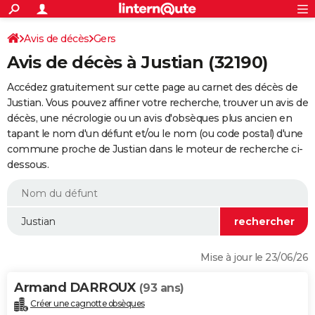
ACTUALITÉS
Connexion
S'inscrire
Avis de décès
Gers
Rechercher
Société
Education
Villes
Politique
Faits Divers
Monde
+
SPORT
Avis de décès à Justian (32190)
Football
Cyclisme
Forum
Coupe du monde 2026
Tennis
Rugby
CULTURE
Accédez gratuitement sur cette page au carnet des décès de
TNT
Cinéma
Musique
Programme TV
Streaming
Sorties cinéma
+
Justian. Vous pouvez affiner votre recherche, trouver un avis de
FINANCE
décès, une nécrologie ou un avis d'obsèques plus ancien en
Impôts
Immobilier
Banque
Crédit
Retraite
Epargne
Risques naturels par ville
Assurance
AUTO
tapant le nom d'un défunt et/ou le nom (ou code postal) d'une
commune proche de Justian dans le moteur de recherche ci-
Réserver un essai
Berlines
Forum auto
Essais
Citadines
SUV
+
HIGH-TECH
dessous.
Meilleur smartphone
Ordinateurs
Guide high-tech
Mobiles
Internet
Jeux vidéo
+
BRICOLAGE
Aménagement intérieur
Cuisine
Jardinage
+
Forum
Extérieur
Salle de bains
Rangement
WEEK-END
Escapades
Expositions
Week-end nature
Guides de France
Patrimoine
Musées
+
LIFESTYLE
Mise à jour le 23/06/26
Bien-être
Mode
+
Art de vivre
Loisirs
Modes de vie
SANTE
Armand DARROUX
(93 ans)
Guide de la santé
Médicaments
+
Alimentation
Maladies
Sommeil
VOYAGE
Créer une cagnotte obsèques