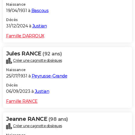
Naissance
City break
Voyage de noces
Climat
Destinations
Voyage nature
Forum
+
PHOTO
19/04/1931 à
Bascous
GUIDES D'ACHAT
Décès
31/12/2024 à
Justian
BONS PLANS
Famille DARROUX
CARTE DE VOEUX
Jules RANCE
(92 ans)
Carte Bonne année
Carte Pâques
Carte de Noël
Carte Saint-Valentin
Carte d'anniversaire
DICTIONNAIRE
Créer une cagnotte obsèques
Biographies
Expressions
Dictionnaire
Citations
Proverbes
PROGRAMME TV
Naissance
25/07/1931 à
Peyrusse-Grande
COPAINS D'AVANT
Décès
06/09/2023 à
Justian
Se connecter
Collèges
Universités
Service militaire
S'inscrire
Lycées
Primaires
Entreprises
Avis de recherche
AVIS DE DÉCÈS
Famille RANCE
FORUM
Lifestyle
Sport
Television
Cinema
Bricolage
Culture
Auto
Voyage
Jeanne RANCE
(98 ans)
Créer une cagnotte obsèques