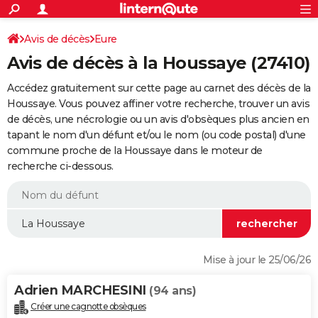
ACTUALITÉS
Connexion
S'inscrire
Avis de décès
Eure
Rechercher
Société
Education
Villes
Politique
Faits Divers
Monde
+
SPORT
Avis de décès à la Houssaye (27410)
Football
Cyclisme
Forum
Coupe du monde 2026
Tennis
Rugby
CULTURE
Accédez gratuitement sur cette page au carnet des décès de la
TNT
Cinéma
Musique
Programme TV
Streaming
Sorties cinéma
+
Houssaye. Vous pouvez affiner votre recherche, trouver un avis
FINANCE
de décès, une nécrologie ou un avis d'obsèques plus ancien en
Impôts
Immobilier
Banque
Crédit
Retraite
Epargne
Risques naturels par ville
Assurance
AUTO
tapant le nom d'un défunt et/ou le nom (ou code postal) d'une
commune proche de la Houssaye dans le moteur de
Réserver un essai
Berlines
Forum auto
Essais
Citadines
SUV
+
HIGH-TECH
recherche ci-dessous.
Meilleur smartphone
Ordinateurs
Guide high-tech
Mobiles
Internet
Jeux vidéo
+
BRICOLAGE
Aménagement intérieur
Cuisine
Jardinage
+
Forum
Extérieur
Salle de bains
Rangement
WEEK-END
Escapades
Expositions
Week-end nature
Guides de France
Patrimoine
Musées
+
LIFESTYLE
Mise à jour le 25/06/26
Bien-être
Mode
+
Art de vivre
Loisirs
Modes de vie
SANTE
Adrien MARCHESINI
(94 ans)
Guide de la santé
Médicaments
+
Alimentation
Maladies
Sommeil
VOYAGE
Créer une cagnotte obsèques