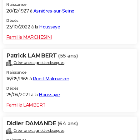
Naissance
City break
Voyage de noces
Climat
Destinations
Voyage nature
Forum
+
PHOTO
20/12/1927 à
Asnières-sur-Seine
GUIDES D'ACHAT
Décès
23/10/2022 à la
Houssaye
BONS PLANS
Famille MARCHESINI
CARTE DE VOEUX
Patrick LAMBERT
(55 ans)
Carte Bonne année
Carte Pâques
Carte de Noël
Carte Saint-Valentin
Carte d'anniversaire
DICTIONNAIRE
Créer une cagnotte obsèques
Biographies
Expressions
Dictionnaire
Citations
Proverbes
PROGRAMME TV
Naissance
16/05/1965 à
Rueil-Malmaison
COPAINS D'AVANT
Décès
25/04/2021 à la
Houssaye
Se connecter
Collèges
Universités
Service militaire
S'inscrire
Lycées
Primaires
Entreprises
Avis de recherche
AVIS DE DÉCÈS
Famille LAMBERT
FORUM
Lifestyle
Sport
Television
Cinema
Bricolage
Culture
Auto
Voyage
Didier DAMANDE
(64 ans)
Créer une cagnotte obsèques