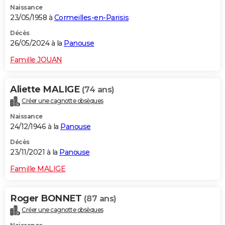
Naissance
City break
Voyage de noces
Climat
Destinations
Voyage nature
Forum
+
PHOTO
23/05/1958 à
Cormeilles-en-Parisis
GUIDES D'ACHAT
Décès
26/05/2024 à la
Panouse
BONS PLANS
Famille JOUAN
CARTE DE VOEUX
Aliette MALIGE
(74 ans)
Carte Bonne année
Carte Pâques
Carte de Noël
Carte Saint-Valentin
Carte d'anniversaire
DICTIONNAIRE
Créer une cagnotte obsèques
Biographies
Expressions
Dictionnaire
Citations
Proverbes
PROGRAMME TV
Naissance
24/12/1946 à la
Panouse
COPAINS D'AVANT
Décès
23/11/2021 à la
Panouse
Se connecter
Collèges
Universités
Service militaire
S'inscrire
Lycées
Primaires
Entreprises
Avis de recherche
AVIS DE DÉCÈS
Famille MALIGE
FORUM
Lifestyle
Sport
Television
Cinema
Bricolage
Culture
Auto
Voyage
Roger BONNET
(87 ans)
Créer une cagnotte obsèques