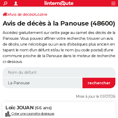
ACTUALITÉS
Connexion
S'inscrire
Avis de décès
Lozère
Rechercher
Société
Education
Villes
Politique
Faits Divers
Monde
+
SPORT
Avis de décès à la Panouse (48600)
Football
Cyclisme
Forum
Coupe du monde 2026
Tennis
Rugby
CULTURE
Accédez gratuitement sur cette page au carnet des décès de la
TNT
Cinéma
Musique
Programme TV
Streaming
Sorties cinéma
+
Panouse. Vous pouvez affiner votre recherche, trouver un avis
FINANCE
de décès, une nécrologie ou un avis d'obsèques plus ancien en
Impôts
Immobilier
Banque
Crédit
Retraite
Epargne
Risques naturels par ville
Assurance
AUTO
tapant le nom d'un défunt et/ou le nom (ou code postal) d'une
commune proche de la Panouse dans le moteur de recherche
Réserver un essai
Berlines
Forum auto
Essais
Citadines
SUV
+
HIGH-TECH
ci-dessous.
Meilleur smartphone
Ordinateurs
Guide high-tech
Mobiles
Internet
Jeux vidéo
+
BRICOLAGE
Aménagement intérieur
Cuisine
Jardinage
+
Forum
Extérieur
Salle de bains
Rangement
WEEK-END
Escapades
Expositions
Week-end nature
Guides de France
Patrimoine
Musées
+
LIFESTYLE
Mise à jour le 01/07/26
Bien-être
Mode
+
Art de vivre
Loisirs
Modes de vie
SANTE
Loic JOUAN
(66 ans)
Guide de la santé
Médicaments
+
Alimentation
Maladies
Sommeil
VOYAGE
Créer une cagnotte obsèques