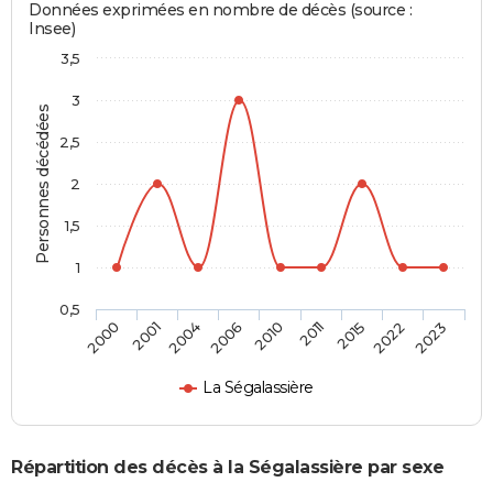
Données exprimées en nombre de décès (source :
Insee)
3,5
3
Personnes décédées
2,5
2
1,5
1
0,5
2010
2011
2015
2022
2023
2000
2001
2004
2006
La Ségalassière
Répartition des décès à la Ségalassière par sexe