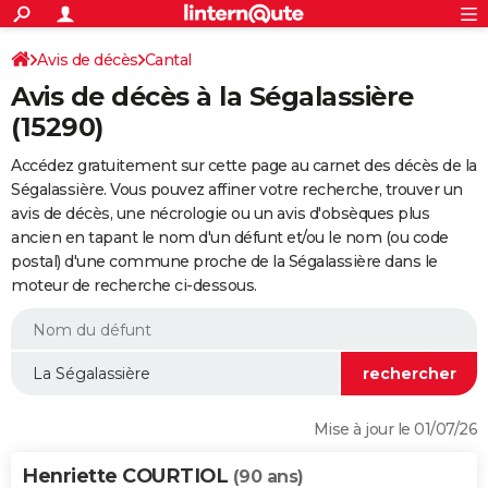
ACTUALITÉS
Connexion
S'inscrire
Avis de décès
Cantal
Rechercher
Société
Education
Villes
Politique
Faits Divers
Monde
+
SPORT
Avis de décès à la Ségalassière
Football
Cyclisme
Forum
Coupe du monde 2026
Tennis
Rugby
CULTURE
(15290)
TNT
Cinéma
Musique
Programme TV
Streaming
Sorties cinéma
+
FINANCE
Accédez gratuitement sur cette page au carnet des décès de la
Ségalassière. Vous pouvez affiner votre recherche, trouver un
Impôts
Immobilier
Banque
Crédit
Retraite
Epargne
Risques naturels par ville
Assurance
AUTO
avis de décès, une nécrologie ou un avis d'obsèques plus
ancien en tapant le nom d'un défunt et/ou le nom (ou code
Réserver un essai
Berlines
Forum auto
Essais
Citadines
SUV
+
HIGH-TECH
postal) d'une commune proche de la Ségalassière dans le
moteur de recherche ci-dessous.
Meilleur smartphone
Ordinateurs
Guide high-tech
Mobiles
Internet
Jeux vidéo
+
BRICOLAGE
Aménagement intérieur
Cuisine
Jardinage
+
Forum
Extérieur
Salle de bains
Rangement
WEEK-END
Escapades
Expositions
Week-end nature
Guides de France
Patrimoine
Musées
+
LIFESTYLE
Bien-être
Mode
+
Art de vivre
Loisirs
Modes de vie
SANTE
Mise à jour le 01/07/26
Guide de la santé
Médicaments
+
Alimentation
Maladies
Sommeil
VOYAGE
Henriette COURTIOL
(90 ans)