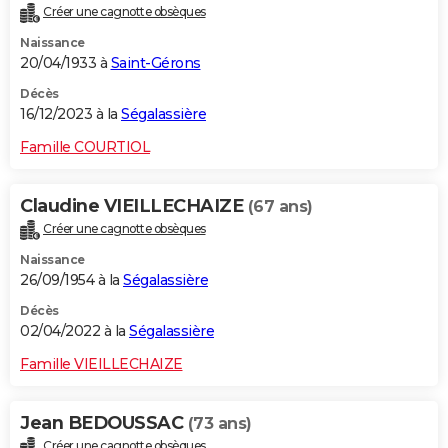
Créer une cagnotte obsèques
City break
Voyage de noces
Climat
Destinations
Voyage nature
Forum
+
PHOTO
Naissance
20/04/1933 à
Saint-Gérons
GUIDES D'ACHAT
Décès
BONS PLANS
16/12/2023 à la
Ségalassière
CARTE DE VOEUX
Famille COURTIOL
Carte Bonne année
Carte Pâques
Carte de Noël
Carte Saint-Valentin
Carte d'anniversaire
DICTIONNAIRE
Claudine VIEILLECHAIZE
(67 ans)
Biographies
Expressions
Dictionnaire
Citations
Proverbes
PROGRAMME TV
Créer une cagnotte obsèques
Naissance
COPAINS D'AVANT
26/09/1954 à la
Ségalassière
Se connecter
Collèges
Universités
Service militaire
S'inscrire
Lycées
Primaires
Entreprises
Avis de recherche
AVIS DE DÉCÈS
Décès
02/04/2022 à la
Ségalassière
FORUM
Famille VIEILLECHAIZE
Lifestyle
Sport
Television
Cinema
Bricolage
Culture
Auto
Voyage
Jean BEDOUSSAC
(73 ans)
Créer une cagnotte obsèques