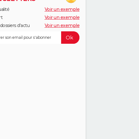
alité
Voir un exemple
rt
Voir un exemple
dossiers d'actu
Voir un exemple