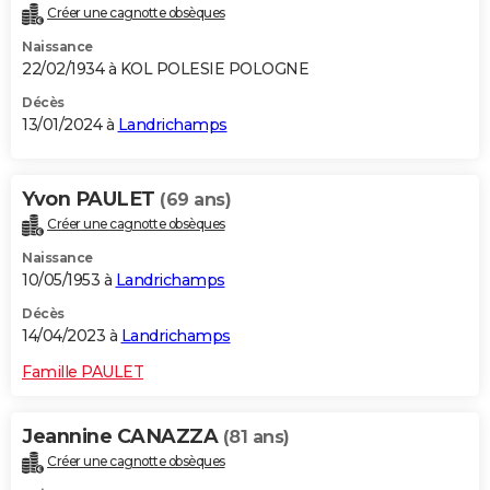
Créer une cagnotte obsèques
City break
Voyage de noces
Climat
Destinations
Voyage nature
Forum
+
PHOTO
Naissance
22/02/1934 à KOL POLESIE POLOGNE
GUIDES D'ACHAT
Décès
BONS PLANS
13/01/2024 à
Landrichamps
CARTE DE VOEUX
Yvon PAULET
(69 ans)
Carte Bonne année
Carte Pâques
Carte de Noël
Carte Saint-Valentin
Carte d'anniversaire
DICTIONNAIRE
Créer une cagnotte obsèques
Biographies
Expressions
Dictionnaire
Citations
Proverbes
PROGRAMME TV
Naissance
10/05/1953 à
Landrichamps
COPAINS D'AVANT
Décès
Se connecter
Collèges
Universités
Service militaire
S'inscrire
Lycées
Primaires
Entreprises
Avis de recherche
14/04/2023 à
Landrichamps
AVIS DE DÉCÈS
Famille PAULET
FORUM
Lifestyle
Sport
Television
Cinema
Bricolage
Culture
Auto
Voyage
Jeannine CANAZZA
(81 ans)
Créer une cagnotte obsèques