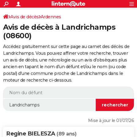
ACTUALITÉS
Connexion
S'inscrire
Avis de décès
Ardennes
Rechercher
Société
Education
Villes
Politique
Faits Divers
Monde
+
SPORT
Avis de décès à Landrichamps
Football
Cyclisme
Forum
Coupe du monde 2026
Tennis
Rugby
CULTURE
(08600)
TNT
Cinéma
Musique
Programme TV
Streaming
Sorties cinéma
+
FINANCE
Accédez gratuitement sur cette page au carnet des décès de
Landrichamps. Vous pouvez affiner votre recherche, trouver
Impôts
Immobilier
Banque
Crédit
Retraite
Epargne
Risques naturels par ville
Assurance
AUTO
un avis de décès, une nécrologie ou un avis d'obsèques plus
ancien en tapant le nom d'un défunt et/ou le nom (ou code
Réserver un essai
Berlines
Forum auto
Essais
Citadines
SUV
+
HIGH-TECH
postal) d'une commune proche de Landrichamps dans le
moteur de recherche ci-dessous.
Meilleur smartphone
Ordinateurs
Guide high-tech
Mobiles
Internet
Jeux vidéo
+
BRICOLAGE
Aménagement intérieur
Cuisine
Jardinage
+
Forum
Extérieur
Salle de bains
Rangement
WEEK-END
Escapades
Expositions
Week-end nature
Guides de France
Patrimoine
Musées
+
LIFESTYLE
Bien-être
Mode
+
Art de vivre
Loisirs
Modes de vie
SANTE
Mise à jour le 01/07/26
Guide de la santé
Médicaments
+
Alimentation
Maladies
Sommeil
VOYAGE
Regine BIELESZA
(89 ans)