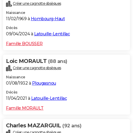
Créer une cagnotte obsèques
City break
Voyage de noces
Climat
Destinations
Voyage nature
Forum
+
PHOTO
Naissance
11/02/1969 à
Hombourg-Haut
GUIDES D'ACHAT
Décès
BONS PLANS
09/04/2024 à
Latouille-Lentillac
CARTE DE VOEUX
Famille BOUSSER
Carte Bonne année
Carte Pâques
Carte de Noël
Carte Saint-Valentin
Carte d'anniversaire
DICTIONNAIRE
Loic MORAULT
(88 ans)
Biographies
Expressions
Dictionnaire
Citations
Proverbes
PROGRAMME TV
Créer une cagnotte obsèques
Naissance
COPAINS D'AVANT
01/08/1932 à
Plougasnou
Se connecter
Collèges
Universités
Service militaire
S'inscrire
Lycées
Primaires
Entreprises
Avis de recherche
AVIS DE DÉCÈS
Décès
11/04/2021 à
Latouille-Lentillac
FORUM
Famille MORAULT
Lifestyle
Sport
Television
Cinema
Bricolage
Culture
Auto
Voyage
Charles MAZARGUIL
(92 ans)
Créer une cagnotte obsèques