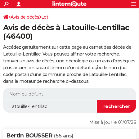
ACTUALITÉS
Connexion
S'inscrire
Avis de décès
Lot
Rechercher
Société
Education
Villes
Politique
Faits Divers
Monde
+
SPORT
Avis de décès à Latouille-Lentillac
Football
Cyclisme
Forum
Coupe du monde 2026
Tennis
Rugby
CULTURE
(46400)
TNT
Cinéma
Musique
Programme TV
Streaming
Sorties cinéma
+
FINANCE
Accédez gratuitement sur cette page au carnet des décès de
Latouille-Lentillac. Vous pouvez affiner votre recherche,
Impôts
Immobilier
Banque
Crédit
Retraite
Epargne
Risques naturels par ville
Assurance
AUTO
trouver un avis de décès, une nécrologie ou un avis d'obsèques
plus ancien en tapant le nom d'un défunt et/ou le nom (ou
Réserver un essai
Berlines
Forum auto
Essais
Citadines
SUV
+
HIGH-TECH
code postal) d'une commune proche de Latouille-Lentillac
dans le moteur de recherche ci-dessous.
Meilleur smartphone
Ordinateurs
Guide high-tech
Mobiles
Internet
Jeux vidéo
+
BRICOLAGE
Aménagement intérieur
Cuisine
Jardinage
+
Forum
Extérieur
Salle de bains
Rangement
WEEK-END
Escapades
Expositions
Week-end nature
Guides de France
Patrimoine
Musées
+
LIFESTYLE
Bien-être
Mode
+
Art de vivre
Loisirs
Modes de vie
SANTE
Mise à jour le 01/07/26
Guide de la santé
Médicaments
+
Alimentation
Maladies
Sommeil
VOYAGE
Bertin BOUSSER
(55 ans)