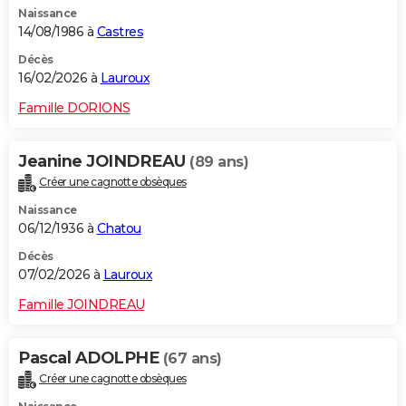
Naissance
City break
Voyage de noces
Climat
Destinations
Voyage nature
Forum
+
PHOTO
14/08/1986 à
Castres
GUIDES D'ACHAT
Décès
16/02/2026 à
Lauroux
BONS PLANS
Famille DORIONS
CARTE DE VOEUX
Jeanine JOINDREAU
(89 ans)
Carte Bonne année
Carte Pâques
Carte de Noël
Carte Saint-Valentin
Carte d'anniversaire
DICTIONNAIRE
Créer une cagnotte obsèques
Biographies
Expressions
Dictionnaire
Citations
Proverbes
PROGRAMME TV
Naissance
06/12/1936 à
Chatou
COPAINS D'AVANT
Décès
07/02/2026 à
Lauroux
Se connecter
Collèges
Universités
Service militaire
S'inscrire
Lycées
Primaires
Entreprises
Avis de recherche
AVIS DE DÉCÈS
Famille JOINDREAU
FORUM
Lifestyle
Sport
Television
Cinema
Bricolage
Culture
Auto
Voyage
Pascal ADOLPHE
(67 ans)
Créer une cagnotte obsèques