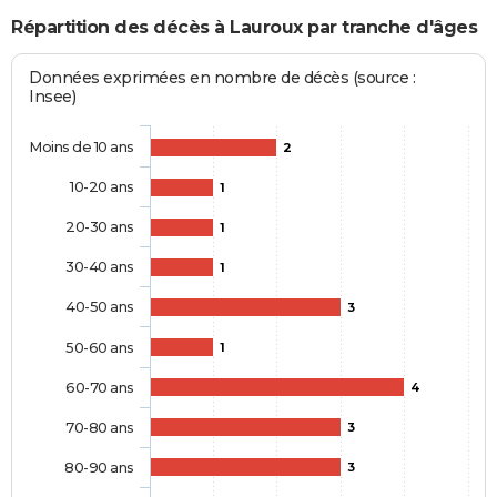
Répartition des décès à Lauroux par tranche d'âges
Données exprimées en nombre de décès (source :
Insee)
Moins de 10 ans
2
10-20 ans
1
20-30 ans
1
30-40 ans
1
40-50 ans
3
50-60 ans
1
60-70 ans
4
70-80 ans
3
80-90 ans
3