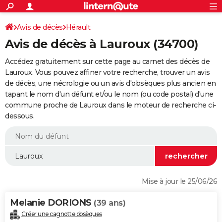
ACTUALITÉS
Connexion
S'inscrire
Avis de décès
Hérault
Rechercher
Société
Education
Villes
Politique
Faits Divers
Monde
+
SPORT
Avis de décès à Lauroux (34700)
Football
Cyclisme
Forum
Coupe du monde 2026
Tennis
Rugby
CULTURE
Accédez gratuitement sur cette page au carnet des décès de
TNT
Cinéma
Musique
Programme TV
Streaming
Sorties cinéma
+
Lauroux. Vous pouvez affiner votre recherche, trouver un avis
FINANCE
de décès, une nécrologie ou un avis d'obsèques plus ancien en
Impôts
Immobilier
Banque
Crédit
Retraite
Epargne
Risques naturels par ville
Assurance
AUTO
tapant le nom d'un défunt et/ou le nom (ou code postal) d'une
commune proche de Lauroux dans le moteur de recherche ci-
Réserver un essai
Berlines
Forum auto
Essais
Citadines
SUV
+
HIGH-TECH
dessous.
Meilleur smartphone
Ordinateurs
Guide high-tech
Mobiles
Internet
Jeux vidéo
+
BRICOLAGE
Aménagement intérieur
Cuisine
Jardinage
+
Forum
Extérieur
Salle de bains
Rangement
WEEK-END
Escapades
Expositions
Week-end nature
Guides de France
Patrimoine
Musées
+
LIFESTYLE
Mise à jour le 25/06/26
Bien-être
Mode
+
Art de vivre
Loisirs
Modes de vie
SANTE
Melanie DORIONS
(39 ans)
Guide de la santé
Médicaments
+
Alimentation
Maladies
Sommeil
VOYAGE
Créer une cagnotte obsèques