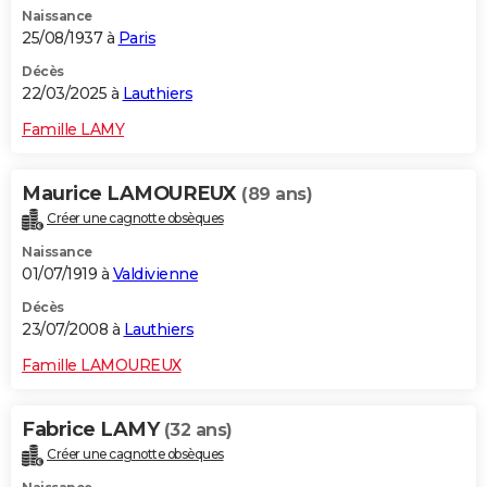
Naissance
City break
Voyage de noces
Climat
Destinations
Voyage nature
Forum
+
PHOTO
25/08/1937 à
Paris
GUIDES D'ACHAT
Décès
22/03/2025 à
Lauthiers
BONS PLANS
Famille LAMY
CARTE DE VOEUX
Maurice LAMOUREUX
(89 ans)
Carte Bonne année
Carte Pâques
Carte de Noël
Carte Saint-Valentin
Carte d'anniversaire
DICTIONNAIRE
Créer une cagnotte obsèques
Biographies
Expressions
Dictionnaire
Citations
Proverbes
PROGRAMME TV
Naissance
01/07/1919 à
Valdivienne
COPAINS D'AVANT
Décès
23/07/2008 à
Lauthiers
Se connecter
Collèges
Universités
Service militaire
S'inscrire
Lycées
Primaires
Entreprises
Avis de recherche
AVIS DE DÉCÈS
Famille LAMOUREUX
FORUM
Lifestyle
Sport
Television
Cinema
Bricolage
Culture
Auto
Voyage
Fabrice LAMY
(32 ans)
Créer une cagnotte obsèques