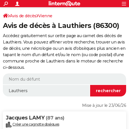
ACTUALITÉS
Connexion
S'inscrire
Avis de décès
Vienne
Rechercher
Société
Education
Villes
Politique
Faits Divers
Monde
+
SPORT
Avis de décès à Lauthiers (86300)
Football
Cyclisme
Forum
Coupe du monde 2026
Tennis
Rugby
CULTURE
Accédez gratuitement sur cette page au carnet des décès de
TNT
Cinéma
Musique
Programme TV
Streaming
Sorties cinéma
+
Lauthiers. Vous pouvez affiner votre recherche, trouver un avis
FINANCE
de décès, une nécrologie ou un avis d'obsèques plus ancien en
Impôts
Immobilier
Banque
Crédit
Retraite
Epargne
Risques naturels par ville
Assurance
AUTO
tapant le nom d'un défunt et/ou le nom (ou code postal) d'une
commune proche de Lauthiers dans le moteur de recherche
Réserver un essai
Berlines
Forum auto
Essais
Citadines
SUV
+
HIGH-TECH
ci-dessous.
Meilleur smartphone
Ordinateurs
Guide high-tech
Mobiles
Internet
Jeux vidéo
+
BRICOLAGE
Aménagement intérieur
Cuisine
Jardinage
+
Forum
Extérieur
Salle de bains
Rangement
WEEK-END
Escapades
Expositions
Week-end nature
Guides de France
Patrimoine
Musées
+
LIFESTYLE
Mise à jour le 23/06/26
Bien-être
Mode
+
Art de vivre
Loisirs
Modes de vie
SANTE
Jacques LAMY
(87 ans)
Guide de la santé
Médicaments
+
Alimentation
Maladies
Sommeil
VOYAGE
Créer une cagnotte obsèques