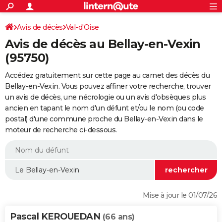
ACTUALITÉS
Connexion
S'inscrire
Avis de décès
Val-d'Oise
Rechercher
Société
Education
Villes
Politique
Faits Divers
Monde
+
SPORT
Avis de décès au Bellay-en-Vexin
Football
Cyclisme
Forum
Coupe du monde 2026
Tennis
Rugby
CULTURE
(95750)
TNT
Cinéma
Musique
Programme TV
Streaming
Sorties cinéma
+
FINANCE
Accédez gratuitement sur cette page au carnet des décès du
Bellay-en-Vexin. Vous pouvez affiner votre recherche, trouver
Impôts
Immobilier
Banque
Crédit
Retraite
Epargne
Risques naturels par ville
Assurance
AUTO
un avis de décès, une nécrologie ou un avis d'obsèques plus
ancien en tapant le nom d'un défunt et/ou le nom (ou code
Réserver un essai
Berlines
Forum auto
Essais
Citadines
SUV
+
HIGH-TECH
postal) d'une commune proche du Bellay-en-Vexin dans le
moteur de recherche ci-dessous.
Meilleur smartphone
Ordinateurs
Guide high-tech
Mobiles
Internet
Jeux vidéo
+
BRICOLAGE
Aménagement intérieur
Cuisine
Jardinage
+
Forum
Extérieur
Salle de bains
Rangement
WEEK-END
Escapades
Expositions
Week-end nature
Guides de France
Patrimoine
Musées
+
LIFESTYLE
Bien-être
Mode
+
Art de vivre
Loisirs
Modes de vie
SANTE
Mise à jour le 01/07/26
Guide de la santé
Médicaments
+
Alimentation
Maladies
Sommeil
VOYAGE
Pascal KEROUEDAN
(66 ans)