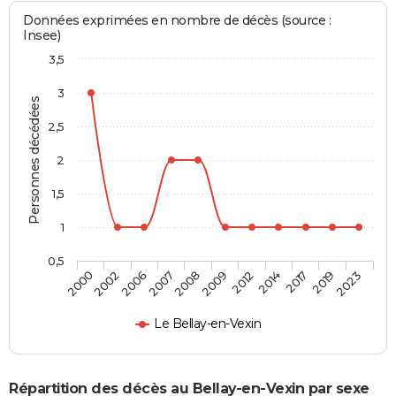
Données exprimées en nombre de décès (source :
Insee)
3,5
3
Personnes décédées
2,5
2
1,5
1
0,5
2002
2009
2019
2006
2012
2023
2007
2014
2000
2008
2017
Le Bellay-en-Vexin
Répartition des décès au Bellay-en-Vexin par sexe