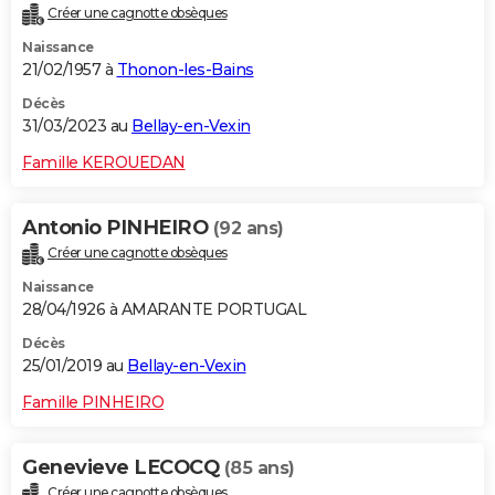
Créer une cagnotte obsèques
City break
Voyage de noces
Climat
Destinations
Voyage nature
Forum
+
PHOTO
Naissance
21/02/1957 à
Thonon-les-Bains
GUIDES D'ACHAT
Décès
BONS PLANS
31/03/2023 au
Bellay-en-Vexin
CARTE DE VOEUX
Famille KEROUEDAN
Carte Bonne année
Carte Pâques
Carte de Noël
Carte Saint-Valentin
Carte d'anniversaire
DICTIONNAIRE
Antonio PINHEIRO
(92 ans)
Biographies
Expressions
Dictionnaire
Citations
Proverbes
PROGRAMME TV
Créer une cagnotte obsèques
Naissance
COPAINS D'AVANT
28/04/1926 à AMARANTE PORTUGAL
Se connecter
Collèges
Universités
Service militaire
S'inscrire
Lycées
Primaires
Entreprises
Avis de recherche
AVIS DE DÉCÈS
Décès
25/01/2019 au
Bellay-en-Vexin
FORUM
Famille PINHEIRO
Lifestyle
Sport
Television
Cinema
Bricolage
Culture
Auto
Voyage
Genevieve LECOCQ
(85 ans)
Créer une cagnotte obsèques