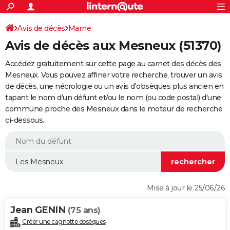
ACTUALITÉS
Connexion
S'inscrire
Avis de décès
Marne
Rechercher
Société
Education
Villes
Politique
Faits Divers
Monde
+
SPORT
Avis de décès aux Mesneux (51370)
Football
Cyclisme
Forum
Coupe du monde 2026
Tennis
Rugby
CULTURE
Accédez gratuitement sur cette page au carnet des décès des
TNT
Cinéma
Musique
Programme TV
Streaming
Sorties cinéma
+
Mesneux. Vous pouvez affiner votre recherche, trouver un avis
FINANCE
de décès, une nécrologie ou un avis d'obsèques plus ancien en
Impôts
Immobilier
Banque
Crédit
Retraite
Epargne
Risques naturels par ville
Assurance
AUTO
tapant le nom d'un défunt et/ou le nom (ou code postal) d'une
commune proche des Mesneux dans le moteur de recherche
Réserver un essai
Berlines
Forum auto
Essais
Citadines
SUV
+
HIGH-TECH
ci-dessous.
Meilleur smartphone
Ordinateurs
Guide high-tech
Mobiles
Internet
Jeux vidéo
+
BRICOLAGE
Aménagement intérieur
Cuisine
Jardinage
+
Forum
Extérieur
Salle de bains
Rangement
WEEK-END
Escapades
Expositions
Week-end nature
Guides de France
Patrimoine
Musées
+
LIFESTYLE
Mise à jour le 25/06/26
Bien-être
Mode
+
Art de vivre
Loisirs
Modes de vie
SANTE
Jean GENIN
(75 ans)
Guide de la santé
Médicaments
+
Alimentation
Maladies
Sommeil
VOYAGE
Créer une cagnotte obsèques