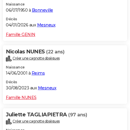
Naissance
City break
Voyage de noces
Climat
Destinations
Voyage nature
Forum
+
PHOTO
06/07/1950 à
Bonneville
GUIDES D'ACHAT
Décès
04/01/2026 aux
Mesneux
BONS PLANS
Famille GENIN
CARTE DE VOEUX
Nicolas NUNES
(22 ans)
Carte Bonne année
Carte Pâques
Carte de Noël
Carte Saint-Valentin
Carte d'anniversaire
DICTIONNAIRE
Créer une cagnotte obsèques
Biographies
Expressions
Dictionnaire
Citations
Proverbes
PROGRAMME TV
Naissance
14/06/2001 à
Reims
COPAINS D'AVANT
Décès
30/08/2023 aux
Mesneux
Se connecter
Collèges
Universités
Service militaire
S'inscrire
Lycées
Primaires
Entreprises
Avis de recherche
AVIS DE DÉCÈS
Famille NUNES
FORUM
Lifestyle
Sport
Television
Cinema
Bricolage
Culture
Auto
Voyage
Juliette TAGLIAPIETRA
(97 ans)
Créer une cagnotte obsèques