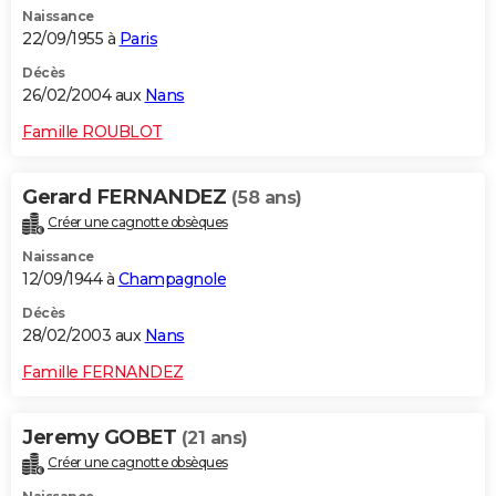
Naissance
City break
Voyage de noces
Climat
Destinations
Voyage nature
Forum
+
PHOTO
22/09/1955 à
Paris
GUIDES D'ACHAT
Décès
26/02/2004 aux
Nans
BONS PLANS
Famille ROUBLOT
CARTE DE VOEUX
Gerard FERNANDEZ
(58 ans)
Carte Bonne année
Carte Pâques
Carte de Noël
Carte Saint-Valentin
Carte d'anniversaire
DICTIONNAIRE
Créer une cagnotte obsèques
Biographies
Expressions
Dictionnaire
Citations
Proverbes
PROGRAMME TV
Naissance
12/09/1944 à
Champagnole
COPAINS D'AVANT
Décès
28/02/2003 aux
Nans
Se connecter
Collèges
Universités
Service militaire
S'inscrire
Lycées
Primaires
Entreprises
Avis de recherche
AVIS DE DÉCÈS
Famille FERNANDEZ
FORUM
Lifestyle
Sport
Television
Cinema
Bricolage
Culture
Auto
Voyage
Jeremy GOBET
(21 ans)
Créer une cagnotte obsèques