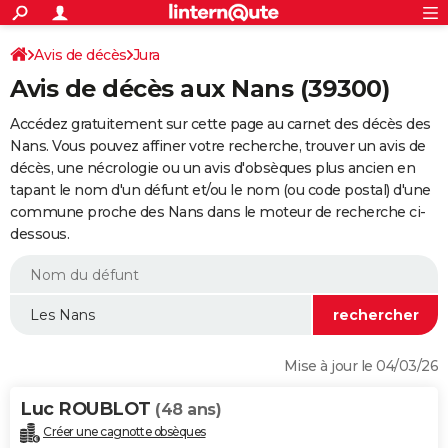
ACTUALITÉS
Connexion
S'inscrire
Avis de décès
Jura
Rechercher
Société
Education
Villes
Politique
Faits Divers
Monde
+
SPORT
Avis de décès aux Nans (39300)
Football
Cyclisme
Forum
Coupe du monde 2026
Tennis
Rugby
CULTURE
Accédez gratuitement sur cette page au carnet des décès des
TNT
Cinéma
Musique
Programme TV
Streaming
Sorties cinéma
+
Nans. Vous pouvez affiner votre recherche, trouver un avis de
FINANCE
décès, une nécrologie ou un avis d'obsèques plus ancien en
Impôts
Immobilier
Banque
Crédit
Retraite
Epargne
Risques naturels par ville
Assurance
AUTO
tapant le nom d'un défunt et/ou le nom (ou code postal) d'une
commune proche des Nans dans le moteur de recherche ci-
Réserver un essai
Berlines
Forum auto
Essais
Citadines
SUV
+
HIGH-TECH
dessous.
Meilleur smartphone
Ordinateurs
Guide high-tech
Mobiles
Internet
Jeux vidéo
+
BRICOLAGE
Aménagement intérieur
Cuisine
Jardinage
+
Forum
Extérieur
Salle de bains
Rangement
WEEK-END
Escapades
Expositions
Week-end nature
Guides de France
Patrimoine
Musées
+
LIFESTYLE
Mise à jour le 04/03/26
Bien-être
Mode
+
Art de vivre
Loisirs
Modes de vie
SANTE
Luc ROUBLOT
(48 ans)
Guide de la santé
Médicaments
+
Alimentation
Maladies
Sommeil
VOYAGE
Créer une cagnotte obsèques