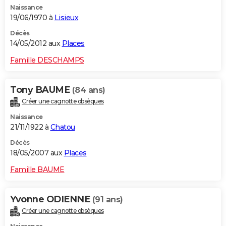
Naissance
City break
Voyage de noces
Climat
Destinations
Voyage nature
Forum
+
PHOTO
19/06/1970 à
Lisieux
GUIDES D'ACHAT
Décès
14/05/2012 aux
Places
BONS PLANS
Famille DESCHAMPS
CARTE DE VOEUX
Tony BAUME
(84 ans)
Carte Bonne année
Carte Pâques
Carte de Noël
Carte Saint-Valentin
Carte d'anniversaire
DICTIONNAIRE
Créer une cagnotte obsèques
Biographies
Expressions
Dictionnaire
Citations
Proverbes
PROGRAMME TV
Naissance
21/11/1922 à
Chatou
COPAINS D'AVANT
Décès
18/05/2007 aux
Places
Se connecter
Collèges
Universités
Service militaire
S'inscrire
Lycées
Primaires
Entreprises
Avis de recherche
AVIS DE DÉCÈS
Famille BAUME
FORUM
Lifestyle
Sport
Television
Cinema
Bricolage
Culture
Auto
Voyage
Yvonne ODIENNE
(91 ans)
Créer une cagnotte obsèques