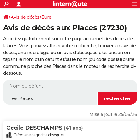
ACTUALITÉS
Connexion
S'inscrire
Avis de décès
Eure
Rechercher
Société
Education
Villes
Politique
Faits Divers
Monde
+
SPORT
Avis de décès aux Places (27230)
Football
Cyclisme
Forum
Coupe du monde 2026
Tennis
Rugby
CULTURE
Accédez gratuitement sur cette page au carnet des décès des
TNT
Cinéma
Musique
Programme TV
Streaming
Sorties cinéma
+
Places. Vous pouvez affiner votre recherche, trouver un avis de
FINANCE
décès, une nécrologie ou un avis d'obsèques plus ancien en
Impôts
Immobilier
Banque
Crédit
Retraite
Epargne
Risques naturels par ville
Assurance
AUTO
tapant le nom d'un défunt et/ou le nom (ou code postal) d'une
commune proche des Places dans le moteur de recherche ci-
Réserver un essai
Berlines
Forum auto
Essais
Citadines
SUV
+
HIGH-TECH
dessous.
Meilleur smartphone
Ordinateurs
Guide high-tech
Mobiles
Internet
Jeux vidéo
+
BRICOLAGE
Aménagement intérieur
Cuisine
Jardinage
+
Forum
Extérieur
Salle de bains
Rangement
WEEK-END
Escapades
Expositions
Week-end nature
Guides de France
Patrimoine
Musées
+
LIFESTYLE
Mise à jour le 25/06/26
Bien-être
Mode
+
Art de vivre
Loisirs
Modes de vie
SANTE
Cecile DESCHAMPS
(41 ans)
Guide de la santé
Médicaments
+
Alimentation
Maladies
Sommeil
VOYAGE
Créer une cagnotte obsèques