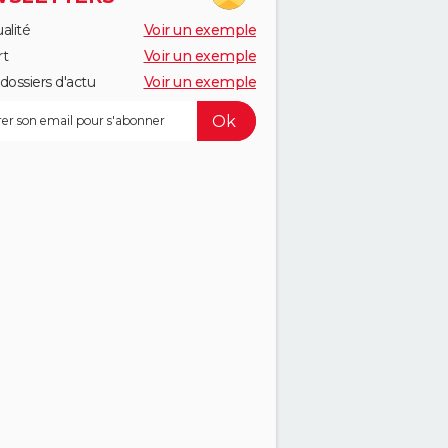
alité
Voir un exemple
rt
Voir un exemple
dossiers d'actu
Voir un exemple