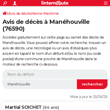
ACTUALITÉS
Connexion
S'inscrire
Avis de décès
Seine-Maritime
Rechercher
Société
Education
Villes
Politique
Faits Divers
Monde
+
SPORT
Avis de décès à Manéhouville
Football
Cyclisme
Forum
Coupe du monde 2026
Tennis
Rugby
CULTURE
(76590)
TNT
Cinéma
Musique
Programme TV
Streaming
Sorties cinéma
+
FINANCE
Accédez gratuitement sur cette page au carnet des décès de
Manéhouville. Vous pouvez affiner votre recherche, trouver un
Impôts
Immobilier
Banque
Crédit
Retraite
Epargne
Risques naturels par ville
Assurance
AUTO
avis de décès, une nécrologie ou un avis d'obsèques plus
ancien en tapant le nom d'un défunt et/ou le nom (ou code
Réserver un essai
Berlines
Forum auto
Essais
Citadines
SUV
+
HIGH-TECH
postal) d'une commune proche de Manéhouville dans le
moteur de recherche ci-dessous.
Meilleur smartphone
Ordinateurs
Guide high-tech
Mobiles
Internet
Jeux vidéo
+
BRICOLAGE
Aménagement intérieur
Cuisine
Jardinage
+
Forum
Extérieur
Salle de bains
Rangement
WEEK-END
Escapades
Expositions
Week-end nature
Guides de France
Patrimoine
Musées
+
LIFESTYLE
Bien-être
Mode
+
Art de vivre
Loisirs
Modes de vie
SANTE
Mise à jour le 25/06/26
Guide de la santé
Médicaments
+
Alimentation
Maladies
Sommeil
VOYAGE
Martial SOICHET
(64 ans)