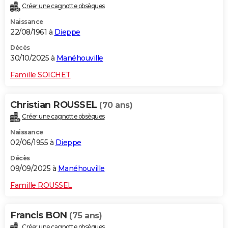
Créer une cagnotte obsèques
City break
Voyage de noces
Climat
Destinations
Voyage nature
Forum
+
PHOTO
Naissance
22/08/1961 à
Dieppe
GUIDES D'ACHAT
Décès
BONS PLANS
30/10/2025 à
Manéhouville
CARTE DE VOEUX
Famille SOICHET
Carte Bonne année
Carte Pâques
Carte de Noël
Carte Saint-Valentin
Carte d'anniversaire
DICTIONNAIRE
Christian ROUSSEL
(70 ans)
Biographies
Expressions
Dictionnaire
Citations
Proverbes
PROGRAMME TV
Créer une cagnotte obsèques
Naissance
COPAINS D'AVANT
02/06/1955 à
Dieppe
Se connecter
Collèges
Universités
Service militaire
S'inscrire
Lycées
Primaires
Entreprises
Avis de recherche
AVIS DE DÉCÈS
Décès
09/09/2025 à
Manéhouville
FORUM
Famille ROUSSEL
Lifestyle
Sport
Television
Cinema
Bricolage
Culture
Auto
Voyage
Francis BON
(75 ans)
Créer une cagnotte obsèques