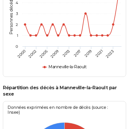
Personnes décédées
4
3
2
1
0
2005
2021
2009
2023
2013
2000
2017
2002
2019
Manneville-la-Raoult
Répartition des décès à Manneville-la-Raoult par
sexe
Données exprimées en nombre de décès (source :
Insee)