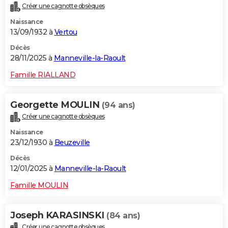
Créer une cagnotte obsèques
City break
Voyage de noces
Climat
Destinations
Voyage nature
Forum
+
PHOTO
Naissance
13/09/1932 à
Vertou
GUIDES D'ACHAT
Décès
BONS PLANS
28/11/2025 à
Manneville-la-Raoult
CARTE DE VOEUX
Famille RIALLAND
Carte Bonne année
Carte Pâques
Carte de Noël
Carte Saint-Valentin
Carte d'anniversaire
DICTIONNAIRE
Georgette MOULIN
(94 ans)
Biographies
Expressions
Dictionnaire
Citations
Proverbes
PROGRAMME TV
Créer une cagnotte obsèques
Naissance
COPAINS D'AVANT
23/12/1930 à
Beuzeville
Se connecter
Collèges
Universités
Service militaire
S'inscrire
Lycées
Primaires
Entreprises
Avis de recherche
AVIS DE DÉCÈS
Décès
12/01/2025 à
Manneville-la-Raoult
FORUM
Famille MOULIN
Lifestyle
Sport
Television
Cinema
Bricolage
Culture
Auto
Voyage
Joseph KARASINSKI
(84 ans)
Créer une cagnotte obsèques