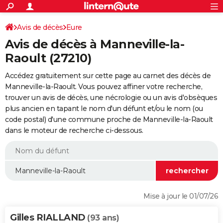
ACTUALITÉS
Connexion
S'inscrire
Avis de décès
Eure
Rechercher
Société
Education
Villes
Politique
Faits Divers
Monde
+
SPORT
Avis de décès à Manneville-la-
Football
Cyclisme
Forum
Coupe du monde 2026
Tennis
Rugby
CULTURE
Raoult (27210)
TNT
Cinéma
Musique
Programme TV
Streaming
Sorties cinéma
+
FINANCE
Accédez gratuitement sur cette page au carnet des décès de
Manneville-la-Raoult. Vous pouvez affiner votre recherche,
Impôts
Immobilier
Banque
Crédit
Retraite
Epargne
Risques naturels par ville
Assurance
AUTO
trouver un avis de décès, une nécrologie ou un avis d'obsèques
plus ancien en tapant le nom d'un défunt et/ou le nom (ou
Réserver un essai
Berlines
Forum auto
Essais
Citadines
SUV
+
HIGH-TECH
code postal) d'une commune proche de Manneville-la-Raoult
dans le moteur de recherche ci-dessous.
Meilleur smartphone
Ordinateurs
Guide high-tech
Mobiles
Internet
Jeux vidéo
+
BRICOLAGE
Aménagement intérieur
Cuisine
Jardinage
+
Forum
Extérieur
Salle de bains
Rangement
WEEK-END
Escapades
Expositions
Week-end nature
Guides de France
Patrimoine
Musées
+
LIFESTYLE
Bien-être
Mode
+
Art de vivre
Loisirs
Modes de vie
SANTE
Mise à jour le 01/07/26
Guide de la santé
Médicaments
+
Alimentation
Maladies
Sommeil
VOYAGE
Gilles RIALLAND
(93 ans)