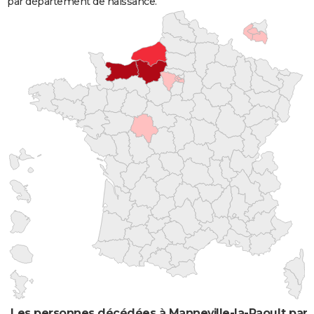
par département de naissance.
Les personnes décédées à Manneville-la-Raoult par 