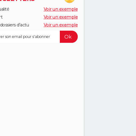
alité
Voir un exemple
rt
Voir un exemple
dossiers d'actu
Voir un exemple