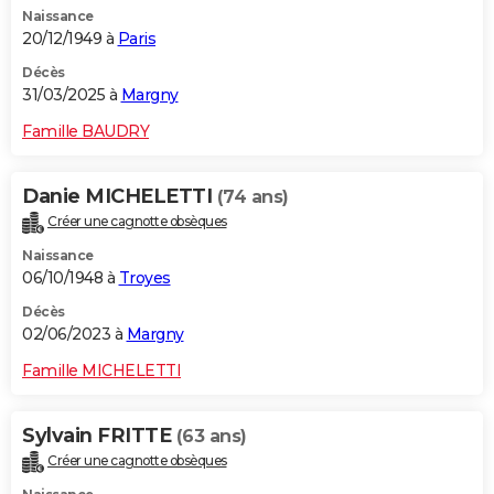
Naissance
City break
Voyage de noces
Climat
Destinations
Voyage nature
Forum
+
PHOTO
20/12/1949 à
Paris
GUIDES D'ACHAT
Décès
31/03/2025 à
Margny
BONS PLANS
Famille BAUDRY
CARTE DE VOEUX
Danie MICHELETTI
(74 ans)
Carte Bonne année
Carte Pâques
Carte de Noël
Carte Saint-Valentin
Carte d'anniversaire
DICTIONNAIRE
Créer une cagnotte obsèques
Biographies
Expressions
Dictionnaire
Citations
Proverbes
PROGRAMME TV
Naissance
06/10/1948 à
Troyes
COPAINS D'AVANT
Décès
02/06/2023 à
Margny
Se connecter
Collèges
Universités
Service militaire
S'inscrire
Lycées
Primaires
Entreprises
Avis de recherche
AVIS DE DÉCÈS
Famille MICHELETTI
FORUM
Lifestyle
Sport
Television
Cinema
Bricolage
Culture
Auto
Voyage
Sylvain FRITTE
(63 ans)
Créer une cagnotte obsèques