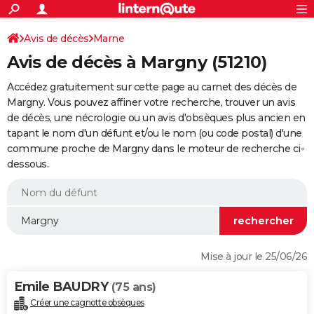
ACTUALITÉS
Connexion
S'inscrire
Avis de décès
Marne
Rechercher
Société
Education
Villes
Politique
Faits Divers
Monde
+
SPORT
Avis de décès à Margny (51210)
Football
Cyclisme
Forum
Coupe du monde 2026
Tennis
Rugby
CULTURE
Accédez gratuitement sur cette page au carnet des décès de
TNT
Cinéma
Musique
Programme TV
Streaming
Sorties cinéma
+
Margny. Vous pouvez affiner votre recherche, trouver un avis
FINANCE
de décès, une nécrologie ou un avis d'obsèques plus ancien en
Impôts
Immobilier
Banque
Crédit
Retraite
Epargne
Risques naturels par ville
Assurance
AUTO
tapant le nom d'un défunt et/ou le nom (ou code postal) d'une
commune proche de Margny dans le moteur de recherche ci-
Réserver un essai
Berlines
Forum auto
Essais
Citadines
SUV
+
HIGH-TECH
dessous.
Meilleur smartphone
Ordinateurs
Guide high-tech
Mobiles
Internet
Jeux vidéo
+
BRICOLAGE
Aménagement intérieur
Cuisine
Jardinage
+
Forum
Extérieur
Salle de bains
Rangement
WEEK-END
Escapades
Expositions
Week-end nature
Guides de France
Patrimoine
Musées
+
LIFESTYLE
Mise à jour le 25/06/26
Bien-être
Mode
+
Art de vivre
Loisirs
Modes de vie
SANTE
Emile BAUDRY
(75 ans)
Guide de la santé
Médicaments
+
Alimentation
Maladies
Sommeil
VOYAGE
Créer une cagnotte obsèques