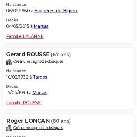
Naissance
City break
Voyage de noces
Climat
Destinations
Voyage nature
Forum
+
PHOTO
06/02/1960 à
Bagnères-de-Bigorre
GUIDES D'ACHAT
Décès
04/05/2015 à
Marsas
BONS PLANS
Famille LALANNE
CARTE DE VOEUX
Gerard ROUSSE
(67 ans)
Carte Bonne année
Carte Pâques
Carte de Noël
Carte Saint-Valentin
Carte d'anniversaire
DICTIONNAIRE
Créer une cagnotte obsèques
Biographies
Expressions
Dictionnaire
Citations
Proverbes
PROGRAMME TV
Naissance
16/02/1932 à
Tarbes
COPAINS D'AVANT
Décès
17/04/1999 à
Marsas
Se connecter
Collèges
Universités
Service militaire
S'inscrire
Lycées
Primaires
Entreprises
Avis de recherche
AVIS DE DÉCÈS
Famille ROUSSE
FORUM
Lifestyle
Sport
Television
Cinema
Bricolage
Culture
Auto
Voyage
Roger LONCAN
(80 ans)
Créer une cagnotte obsèques