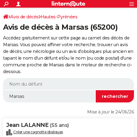
ACTUALITÉS
Connexion
S'inscrire
Avis de décès
Hautes-Pyrénées
Rechercher
Société
Education
Villes
Politique
Faits Divers
Monde
+
SPORT
Avis de décès à Marsas (65200)
Football
Cyclisme
Forum
Coupe du monde 2026
Tennis
Rugby
CULTURE
Accédez gratuitement sur cette page au carnet des décès de
TNT
Cinéma
Musique
Programme TV
Streaming
Sorties cinéma
+
Marsas. Vous pouvez affiner votre recherche, trouver un avis
FINANCE
de décès, une nécrologie ou un avis d'obsèques plus ancien en
Impôts
Immobilier
Banque
Crédit
Retraite
Epargne
Risques naturels par ville
Assurance
AUTO
tapant le nom d'un défunt et/ou le nom (ou code postal) d'une
commune proche de Marsas dans le moteur de recherche ci-
Réserver un essai
Berlines
Forum auto
Essais
Citadines
SUV
+
HIGH-TECH
dessous.
Meilleur smartphone
Ordinateurs
Guide high-tech
Mobiles
Internet
Jeux vidéo
+
BRICOLAGE
Aménagement intérieur
Cuisine
Jardinage
+
Forum
Extérieur
Salle de bains
Rangement
WEEK-END
Escapades
Expositions
Week-end nature
Guides de France
Patrimoine
Musées
+
LIFESTYLE
Mise à jour le 24/06/26
Bien-être
Mode
+
Art de vivre
Loisirs
Modes de vie
SANTE
Jean LALANNE
(55 ans)
Guide de la santé
Médicaments
+
Alimentation
Maladies
Sommeil
VOYAGE
Créer une cagnotte obsèques