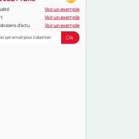
alité
Voir un exemple
rt
Voir un exemple
dossiers d'actu
Voir un exemple