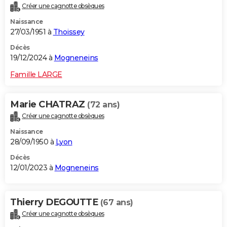
Créer une cagnotte obsèques
City break
Voyage de noces
Climat
Destinations
Voyage nature
Forum
+
PHOTO
Naissance
27/03/1951 à
Thoissey
GUIDES D'ACHAT
Décès
BONS PLANS
19/12/2024 à
Mogneneins
CARTE DE VOEUX
Famille LARGE
Carte Bonne année
Carte Pâques
Carte de Noël
Carte Saint-Valentin
Carte d'anniversaire
DICTIONNAIRE
Marie CHATRAZ
(72 ans)
Biographies
Expressions
Dictionnaire
Citations
Proverbes
PROGRAMME TV
Créer une cagnotte obsèques
Naissance
COPAINS D'AVANT
28/09/1950 à
Lyon
Se connecter
Collèges
Universités
Service militaire
S'inscrire
Lycées
Primaires
Entreprises
Avis de recherche
AVIS DE DÉCÈS
Décès
12/01/2023 à
Mogneneins
FORUM
Lifestyle
Sport
Television
Cinema
Bricolage
Culture
Auto
Voyage
Thierry DEGOUTTE
(67 ans)
Créer une cagnotte obsèques