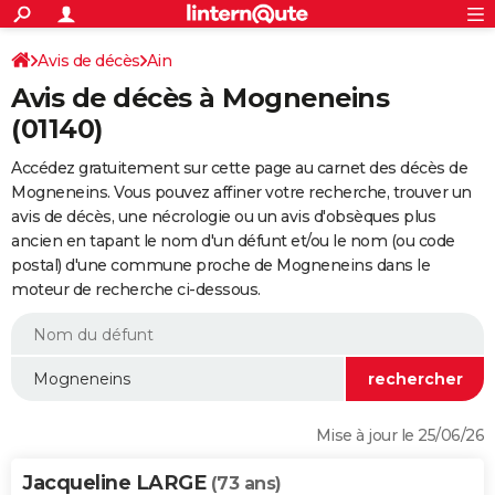
ACTUALITÉS
Connexion
S'inscrire
Avis de décès
Ain
Rechercher
Société
Education
Villes
Politique
Faits Divers
Monde
+
SPORT
Avis de décès à Mogneneins
Football
Cyclisme
Forum
Coupe du monde 2026
Tennis
Rugby
CULTURE
(01140)
TNT
Cinéma
Musique
Programme TV
Streaming
Sorties cinéma
+
FINANCE
Accédez gratuitement sur cette page au carnet des décès de
Mogneneins. Vous pouvez affiner votre recherche, trouver un
Impôts
Immobilier
Banque
Crédit
Retraite
Epargne
Risques naturels par ville
Assurance
AUTO
avis de décès, une nécrologie ou un avis d'obsèques plus
ancien en tapant le nom d'un défunt et/ou le nom (ou code
Réserver un essai
Berlines
Forum auto
Essais
Citadines
SUV
+
HIGH-TECH
postal) d'une commune proche de Mogneneins dans le
moteur de recherche ci-dessous.
Meilleur smartphone
Ordinateurs
Guide high-tech
Mobiles
Internet
Jeux vidéo
+
BRICOLAGE
Aménagement intérieur
Cuisine
Jardinage
+
Forum
Extérieur
Salle de bains
Rangement
WEEK-END
Escapades
Expositions
Week-end nature
Guides de France
Patrimoine
Musées
+
LIFESTYLE
Bien-être
Mode
+
Art de vivre
Loisirs
Modes de vie
SANTE
Mise à jour le 25/06/26
Guide de la santé
Médicaments
+
Alimentation
Maladies
Sommeil
VOYAGE
Jacqueline LARGE
(73 ans)