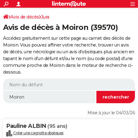
ACTUALITÉS
Connexion
S'inscrire
Avis de décès
Jura
Rechercher
Société
Education
Villes
Politique
Faits Divers
Monde
+
SPORT
Avis de décès à Moiron (39570)
Football
Cyclisme
Forum
Coupe du monde 2026
Tennis
Rugby
CULTURE
Accédez gratuitement sur cette page au carnet des décès de
TNT
Cinéma
Musique
Programme TV
Streaming
Sorties cinéma
+
Moiron. Vous pouvez affiner votre recherche, trouver un avis
FINANCE
de décès, une nécrologie ou un avis d'obsèques plus ancien en
Impôts
Immobilier
Banque
Crédit
Retraite
Epargne
Risques naturels par ville
Assurance
AUTO
tapant le nom d'un défunt et/ou le nom (ou code postal) d'une
commune proche de Moiron dans le moteur de recherche ci-
Réserver un essai
Berlines
Forum auto
Essais
Citadines
SUV
+
HIGH-TECH
dessous.
Meilleur smartphone
Ordinateurs
Guide high-tech
Mobiles
Internet
Jeux vidéo
+
BRICOLAGE
Aménagement intérieur
Cuisine
Jardinage
+
Forum
Extérieur
Salle de bains
Rangement
WEEK-END
Escapades
Expositions
Week-end nature
Guides de France
Patrimoine
Musées
+
LIFESTYLE
Mise à jour le 04/03/26
Bien-être
Mode
+
Art de vivre
Loisirs
Modes de vie
SANTE
Pauline ALBIN
(95 ans)
Guide de la santé
Médicaments
+
Alimentation
Maladies
Sommeil
VOYAGE
Créer une cagnotte obsèques