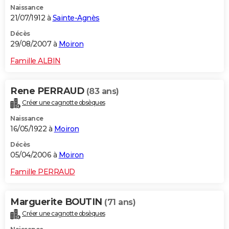
Naissance
City break
Voyage de noces
Climat
Destinations
Voyage nature
Forum
+
PHOTO
21/07/1912 à
Sainte-Agnès
GUIDES D'ACHAT
Décès
29/08/2007 à
Moiron
BONS PLANS
Famille ALBIN
CARTE DE VOEUX
Rene PERRAUD
(83 ans)
Carte Bonne année
Carte Pâques
Carte de Noël
Carte Saint-Valentin
Carte d'anniversaire
DICTIONNAIRE
Créer une cagnotte obsèques
Biographies
Expressions
Dictionnaire
Citations
Proverbes
PROGRAMME TV
Naissance
16/05/1922 à
Moiron
COPAINS D'AVANT
Décès
05/04/2006 à
Moiron
Se connecter
Collèges
Universités
Service militaire
S'inscrire
Lycées
Primaires
Entreprises
Avis de recherche
AVIS DE DÉCÈS
Famille PERRAUD
FORUM
Lifestyle
Sport
Television
Cinema
Bricolage
Culture
Auto
Voyage
Marguerite BOUTIN
(71 ans)
Créer une cagnotte obsèques