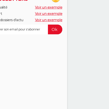
alité
Voir un exemple
rt
Voir un exemple
dossiers d'actu
Voir un exemple