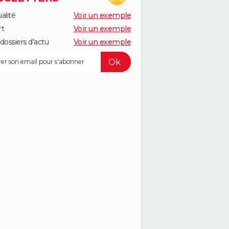
alité
Voir un exemple
rt
Voir un exemple
dossiers d'actu
Voir un exemple