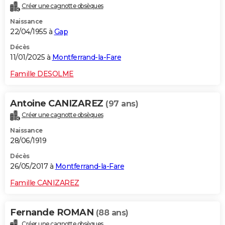
Créer une cagnotte obsèques
City break
Voyage de noces
Climat
Destinations
Voyage nature
Forum
+
PHOTO
Naissance
22/04/1955 à
Gap
GUIDES D'ACHAT
Décès
BONS PLANS
11/01/2025 à
Montferrand-la-Fare
CARTE DE VOEUX
Famille DESOLME
Carte Bonne année
Carte Pâques
Carte de Noël
Carte Saint-Valentin
Carte d'anniversaire
DICTIONNAIRE
Antoine CANIZAREZ
(97 ans)
Biographies
Expressions
Dictionnaire
Citations
Proverbes
PROGRAMME TV
Créer une cagnotte obsèques
Naissance
COPAINS D'AVANT
28/06/1919
Se connecter
Collèges
Universités
Service militaire
S'inscrire
Lycées
Primaires
Entreprises
Avis de recherche
AVIS DE DÉCÈS
Décès
26/05/2017 à
Montferrand-la-Fare
FORUM
Famille CANIZAREZ
Lifestyle
Sport
Television
Cinema
Bricolage
Culture
Auto
Voyage
Fernande ROMAN
(88 ans)
Créer une cagnotte obsèques