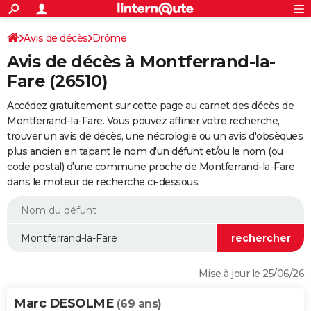
ACTUALITÉS
Connexion
S'inscrire
Avis de décès
Drôme
Rechercher
Société
Education
Villes
Politique
Faits Divers
Monde
+
SPORT
Avis de décès à Montferrand-la-
Football
Cyclisme
Forum
Coupe du monde 2026
Tennis
Rugby
CULTURE
Fare (26510)
TNT
Cinéma
Musique
Programme TV
Streaming
Sorties cinéma
+
FINANCE
Accédez gratuitement sur cette page au carnet des décès de
Montferrand-la-Fare. Vous pouvez affiner votre recherche,
Impôts
Immobilier
Banque
Crédit
Retraite
Epargne
Risques naturels par ville
Assurance
AUTO
trouver un avis de décès, une nécrologie ou un avis d'obsèques
plus ancien en tapant le nom d'un défunt et/ou le nom (ou
Réserver un essai
Berlines
Forum auto
Essais
Citadines
SUV
+
HIGH-TECH
code postal) d'une commune proche de Montferrand-la-Fare
dans le moteur de recherche ci-dessous.
Meilleur smartphone
Ordinateurs
Guide high-tech
Mobiles
Internet
Jeux vidéo
+
BRICOLAGE
Aménagement intérieur
Cuisine
Jardinage
+
Forum
Extérieur
Salle de bains
Rangement
WEEK-END
Escapades
Expositions
Week-end nature
Guides de France
Patrimoine
Musées
+
LIFESTYLE
Bien-être
Mode
+
Art de vivre
Loisirs
Modes de vie
SANTE
Mise à jour le 25/06/26
Guide de la santé
Médicaments
+
Alimentation
Maladies
Sommeil
VOYAGE
Marc DESOLME
(69 ans)