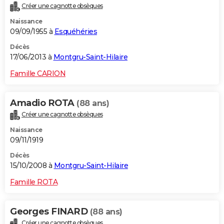
Créer une cagnotte obsèques
City break
Voyage de noces
Climat
Destinations
Voyage nature
Forum
+
PHOTO
Naissance
09/09/1955 à
Esquéhéries
GUIDES D'ACHAT
Décès
BONS PLANS
17/06/2013 à
Montgru-Saint-Hilaire
CARTE DE VOEUX
Famille CARION
Carte Bonne année
Carte Pâques
Carte de Noël
Carte Saint-Valentin
Carte d'anniversaire
DICTIONNAIRE
Amadio ROTA
(88 ans)
Biographies
Expressions
Dictionnaire
Citations
Proverbes
PROGRAMME TV
Créer une cagnotte obsèques
Naissance
COPAINS D'AVANT
09/11/1919
Se connecter
Collèges
Universités
Service militaire
S'inscrire
Lycées
Primaires
Entreprises
Avis de recherche
AVIS DE DÉCÈS
Décès
15/10/2008 à
Montgru-Saint-Hilaire
FORUM
Famille ROTA
Lifestyle
Sport
Television
Cinema
Bricolage
Culture
Auto
Voyage
Georges FINARD
(88 ans)
Créer une cagnotte obsèques