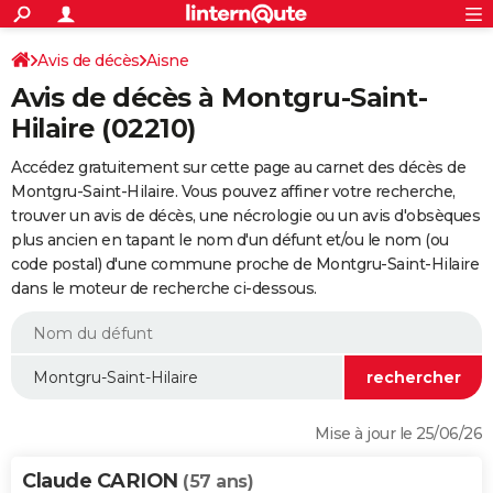
ACTUALITÉS
Connexion
S'inscrire
Avis de décès
Aisne
Rechercher
Société
Education
Villes
Politique
Faits Divers
Monde
+
SPORT
Avis de décès à Montgru-Saint-
Football
Cyclisme
Forum
Coupe du monde 2026
Tennis
Rugby
CULTURE
Hilaire (02210)
TNT
Cinéma
Musique
Programme TV
Streaming
Sorties cinéma
+
FINANCE
Accédez gratuitement sur cette page au carnet des décès de
Montgru-Saint-Hilaire. Vous pouvez affiner votre recherche,
Impôts
Immobilier
Banque
Crédit
Retraite
Epargne
Risques naturels par ville
Assurance
AUTO
trouver un avis de décès, une nécrologie ou un avis d'obsèques
plus ancien en tapant le nom d'un défunt et/ou le nom (ou
Réserver un essai
Berlines
Forum auto
Essais
Citadines
SUV
+
HIGH-TECH
code postal) d'une commune proche de Montgru-Saint-Hilaire
dans le moteur de recherche ci-dessous.
Meilleur smartphone
Ordinateurs
Guide high-tech
Mobiles
Internet
Jeux vidéo
+
BRICOLAGE
Aménagement intérieur
Cuisine
Jardinage
+
Forum
Extérieur
Salle de bains
Rangement
WEEK-END
Escapades
Expositions
Week-end nature
Guides de France
Patrimoine
Musées
+
LIFESTYLE
Bien-être
Mode
+
Art de vivre
Loisirs
Modes de vie
SANTE
Mise à jour le 25/06/26
Guide de la santé
Médicaments
+
Alimentation
Maladies
Sommeil
VOYAGE
Claude CARION
(57 ans)