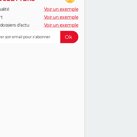
alité
Voir un exemple
rt
Voir un exemple
dossiers d'actu
Voir un exemple