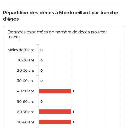
Répartition des décès à Montmeillant par tranche
d'âges
Données exprimées en nombre de décès (source :
Insee)
Moins de 10 ans
0
10-20 ans
0
20-30 ans
0
30-40 ans
0
40-50 ans
1
50-60 ans
0
60-70 ans
1
70-80 ans
1