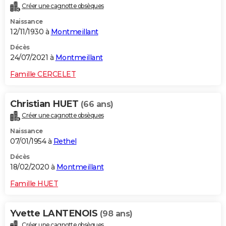
Créer une cagnotte obsèques
City break
Voyage de noces
Climat
Destinations
Voyage nature
Forum
+
PHOTO
Naissance
12/11/1930 à
Montmeillant
GUIDES D'ACHAT
Décès
BONS PLANS
24/07/2021 à
Montmeillant
CARTE DE VOEUX
Famille CERCELET
Carte Bonne année
Carte Pâques
Carte de Noël
Carte Saint-Valentin
Carte d'anniversaire
DICTIONNAIRE
Christian HUET
(66 ans)
Biographies
Expressions
Dictionnaire
Citations
Proverbes
PROGRAMME TV
Créer une cagnotte obsèques
Naissance
COPAINS D'AVANT
07/01/1954 à
Rethel
Se connecter
Collèges
Universités
Service militaire
S'inscrire
Lycées
Primaires
Entreprises
Avis de recherche
AVIS DE DÉCÈS
Décès
18/02/2020 à
Montmeillant
FORUM
Famille HUET
Lifestyle
Sport
Television
Cinema
Bricolage
Culture
Auto
Voyage
Yvette LANTENOIS
(98 ans)
Créer une cagnotte obsèques