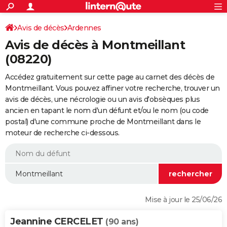
ACTUALITÉS
Connexion
S'inscrire
Avis de décès
Ardennes
Rechercher
Société
Education
Villes
Politique
Faits Divers
Monde
+
SPORT
Avis de décès à Montmeillant
Football
Cyclisme
Forum
Coupe du monde 2026
Tennis
Rugby
CULTURE
(08220)
TNT
Cinéma
Musique
Programme TV
Streaming
Sorties cinéma
+
FINANCE
Accédez gratuitement sur cette page au carnet des décès de
Montmeillant. Vous pouvez affiner votre recherche, trouver un
Impôts
Immobilier
Banque
Crédit
Retraite
Epargne
Risques naturels par ville
Assurance
AUTO
avis de décès, une nécrologie ou un avis d'obsèques plus
ancien en tapant le nom d'un défunt et/ou le nom (ou code
Réserver un essai
Berlines
Forum auto
Essais
Citadines
SUV
+
HIGH-TECH
postal) d'une commune proche de Montmeillant dans le
moteur de recherche ci-dessous.
Meilleur smartphone
Ordinateurs
Guide high-tech
Mobiles
Internet
Jeux vidéo
+
BRICOLAGE
Aménagement intérieur
Cuisine
Jardinage
+
Forum
Extérieur
Salle de bains
Rangement
WEEK-END
Escapades
Expositions
Week-end nature
Guides de France
Patrimoine
Musées
+
LIFESTYLE
Bien-être
Mode
+
Art de vivre
Loisirs
Modes de vie
SANTE
Mise à jour le 25/06/26
Guide de la santé
Médicaments
+
Alimentation
Maladies
Sommeil
VOYAGE
Jeannine CERCELET
(90 ans)