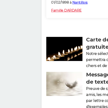
01/02/1898 à
Nantillois
Famille DARDARE
Carte d
gratuit
Notre sélec
permettra 
chers et de
Message
de text
Preuve de 
amis, les m
par lettre 
d'exemples 