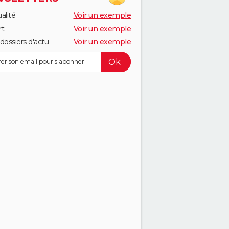
alité
Voir un exemple
rt
Voir un exemple
dossiers d'actu
Voir un exemple