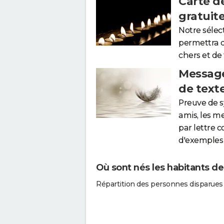
Carte d
gratuit
Notre sélec
permettra 
chers et de
Message
de text
Preuve de 
amis, les m
par lettre 
d'exemples 
Où sont nés les habitants de
Répartition des personnes disparues