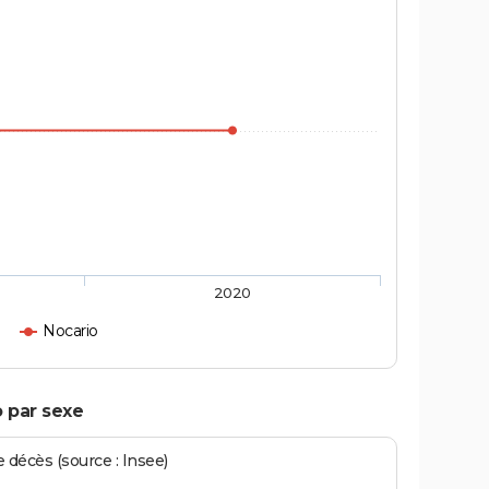
2020
Nocario
o par sexe
écès (source : Insee)