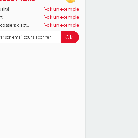
alité
Voir un exemple
rt
Voir un exemple
dossiers d'actu
Voir un exemple