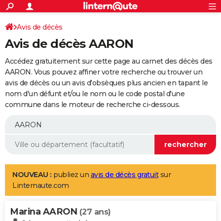
ACTUALITÉS
Connexion
S'inscrire
Avis de décès
Rechercher
Société
Education
Villes
Politique
Faits Divers
Monde
+
SPORT
Avis de décès AARON
Football
Cyclisme
Forum
Coupe du monde 2026
Tennis
Rugby
CULTURE
Accédez gratuitement sur cette page au carnet des décès des
TNT
Cinéma
Musique
Programme TV
Streaming
Sorties cinéma
+
AARON. Vous pouvez affiner votre recherche ou trouver un
FINANCE
avis de décès ou un avis d'obsèques plus ancien en tapant le
Impôts
Immobilier
Banque
Crédit
Retraite
Epargne
Risques naturels par ville
Assurance
AUTO
nom d'un défunt et/ou le nom ou le code postal d'une
commune dans le moteur de recherche ci-dessous.
Réserver un essai
Berlines
Forum auto
Essais
Citadines
SUV
+
HIGH-TECH
Meilleur smartphone
Ordinateurs
Guide high-tech
Mobiles
Internet
Jeux vidéo
+
BRICOLAGE
Aménagement intérieur
Cuisine
Jardinage
+
Forum
Extérieur
Salle de bains
Rangement
WEEK-END
Escapades
Expositions
Week-end nature
Guides de France
Patrimoine
Musées
+
LIFESTYLE
NOUVEAU :
publiez un
avis de décès gratuit
sur
Linternaute.com
Bien-être
Mode
+
Art de vivre
Loisirs
Modes de vie
SANTE
Marina AARON
Guide de la santé
Médicaments
+
Alimentation
Maladies
Sommeil
(27 ans)
VOYAGE