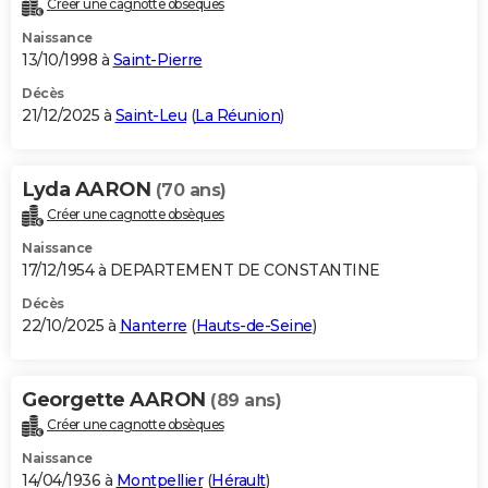
Créer une cagnotte obsèques
City break
Voyage de noces
Climat
Destinations
Voyage nature
Forum
+
PHOTO
Naissance
13/10/1998 à
Saint-Pierre
GUIDES D'ACHAT
Décès
21/12/2025 à
Saint-Leu
(
La Réunion
)
BONS PLANS
CARTE DE VOEUX
Lyda AARON
(70 ans)
Carte Bonne année
Carte Pâques
Carte de Noël
Carte Saint-Valentin
Carte d'anniversaire
DICTIONNAIRE
Créer une cagnotte obsèques
Biographies
Expressions
Dictionnaire
Citations
Proverbes
PROGRAMME TV
Naissance
17/12/1954 à DEPARTEMENT DE CONSTANTINE
COPAINS D'AVANT
Décès
22/10/2025 à
Nanterre
(
Hauts-de-Seine
)
Se connecter
Collèges
Universités
Service militaire
S'inscrire
Lycées
Primaires
Entreprises
Avis de recherche
AVIS DE DÉCÈS
FORUM
Georgette AARON
(89 ans)
Lifestyle
Sport
Television
Cinema
Bricolage
Culture
Auto
Voyage
Créer une cagnotte obsèques
Naissance
14/04/1936 à
Montpellier
(
Hérault
)