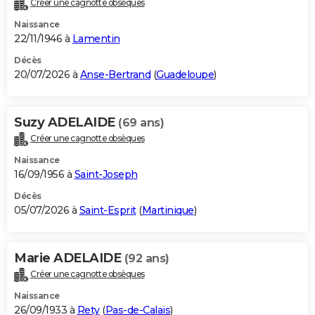
Créer une cagnotte obsèques
City break
Voyage de noces
Climat
Destinations
Voyage nature
Forum
+
PHOTO
Naissance
22/11/1946 à
Lamentin
GUIDES D'ACHAT
Décès
20/07/2026 à
Anse-Bertrand
(
Guadeloupe
)
BONS PLANS
CARTE DE VOEUX
Suzy ADELAIDE
(69 ans)
Carte Bonne année
Carte Pâques
Carte de Noël
Carte Saint-Valentin
Carte d'anniversaire
DICTIONNAIRE
Créer une cagnotte obsèques
Biographies
Expressions
Dictionnaire
Citations
Proverbes
PROGRAMME TV
Naissance
16/09/1956 à
Saint-Joseph
COPAINS D'AVANT
Décès
05/07/2026 à
Saint-Esprit
(
Martinique
)
Se connecter
Collèges
Universités
Service militaire
S'inscrire
Lycées
Primaires
Entreprises
Avis de recherche
AVIS DE DÉCÈS
FORUM
Marie ADELAIDE
(92 ans)
Lifestyle
Sport
Television
Cinema
Bricolage
Culture
Auto
Voyage
Créer une cagnotte obsèques
Naissance
26/09/1933 à
Rety
(
Pas-de-Calais
)