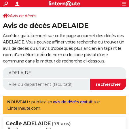
ACTUALITÉS
Connexion
S'inscrire
Avis de décès
Rechercher
Société
Education
Villes
Politique
Faits Divers
Monde
+
SPORT
Avis de décès ADELAIDE
Football
Cyclisme
Forum
Coupe du monde 2026
Tennis
Rugby
CULTURE
Accédez gratuitement sur cette page au carnet des décès des
TNT
Cinéma
Musique
Programme TV
Streaming
Sorties cinéma
+
ADELAIDE. Vous pouvez affiner votre recherche ou trouver un
FINANCE
avis de décès ou un avis d'obsèques plus ancien en tapant le
Impôts
Immobilier
Banque
Crédit
Retraite
Epargne
Risques naturels par ville
Assurance
AUTO
nom d'un défunt et/ou le nom ou le code postal d'une
commune dans le moteur de recherche ci-dessous.
Réserver un essai
Berlines
Forum auto
Essais
Citadines
SUV
+
HIGH-TECH
Meilleur smartphone
Ordinateurs
Guide high-tech
Mobiles
Internet
Jeux vidéo
+
BRICOLAGE
Aménagement intérieur
Cuisine
Jardinage
+
Forum
Extérieur
Salle de bains
Rangement
WEEK-END
Escapades
Expositions
Week-end nature
Guides de France
Patrimoine
Musées
+
LIFESTYLE
NOUVEAU :
publiez un
avis de décès gratuit
sur
Linternaute.com
Bien-être
Mode
+
Art de vivre
Loisirs
Modes de vie
SANTE
Cecile ADELAIDE
Guide de la santé
Médicaments
+
Alimentation
Maladies
Sommeil
(79 ans)
VOYAGE