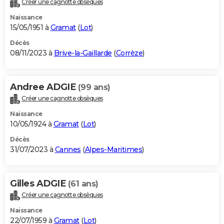
Créer une cagnotte obsèques
City break
Voyage de noces
Climat
Destinations
Voyage nature
Forum
+
PHOTO
Naissance
15/05/1951 à
Gramat
(
Lot
)
GUIDES D'ACHAT
Décès
08/11/2023 à
Brive-la-Gaillarde
(
Corrèze
)
BONS PLANS
CARTE DE VOEUX
Andree ADGIE
(99 ans)
Carte Bonne année
Carte Pâques
Carte de Noël
Carte Saint-Valentin
Carte d'anniversaire
DICTIONNAIRE
Créer une cagnotte obsèques
Biographies
Expressions
Dictionnaire
Citations
Proverbes
PROGRAMME TV
Naissance
10/05/1924 à
Gramat
(
Lot
)
COPAINS D'AVANT
Décès
31/07/2023 à
Cannes
(
Alpes-Maritimes
)
Se connecter
Collèges
Universités
Service militaire
S'inscrire
Lycées
Primaires
Entreprises
Avis de recherche
AVIS DE DÉCÈS
FORUM
Gilles ADGIE
(61 ans)
Lifestyle
Sport
Television
Cinema
Bricolage
Culture
Auto
Voyage
Créer une cagnotte obsèques
Naissance
22/07/1959 à
Gramat
(
Lot
)