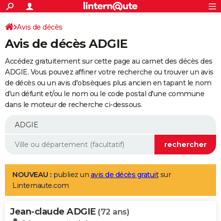
ACTUALITÉS
Connexion
S'inscrire
Avis de décès
Rechercher
Société
Education
Villes
Politique
Faits Divers
Monde
+
SPORT
Avis de décès ADGIE
Football
Cyclisme
Forum
Coupe du monde 2026
Tennis
Rugby
CULTURE
Accédez gratuitement sur cette page au carnet des décès des
TNT
Cinéma
Musique
Programme TV
Streaming
Sorties cinéma
+
ADGIE. Vous pouvez affiner votre recherche ou trouver un avis
FINANCE
de décès ou un avis d'obsèques plus ancien en tapant le nom
Impôts
Immobilier
Banque
Crédit
Retraite
Epargne
Risques naturels par ville
Assurance
AUTO
d'un défunt et/ou le nom ou le code postal d'une commune
dans le moteur de recherche ci-dessous.
Réserver un essai
Berlines
Forum auto
Essais
Citadines
SUV
+
HIGH-TECH
Meilleur smartphone
Ordinateurs
Guide high-tech
Mobiles
Internet
Jeux vidéo
+
BRICOLAGE
Aménagement intérieur
Cuisine
Jardinage
+
Forum
Extérieur
Salle de bains
Rangement
WEEK-END
Escapades
Expositions
Week-end nature
Guides de France
Patrimoine
Musées
+
LIFESTYLE
NOUVEAU :
publiez un
avis de décès gratuit
sur
Linternaute.com
Bien-être
Mode
+
Art de vivre
Loisirs
Modes de vie
SANTE
Jean-claude ADGIE
Guide de la santé
Médicaments
+
Alimentation
Maladies
Sommeil
(72 ans)
VOYAGE