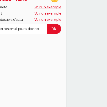
alité
Voir un exemple
rt
Voir un exemple
dossiers d'actu
Voir un exemple