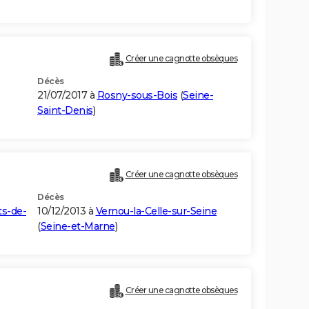
Créer une cagnotte obsèques
Décès
21/07/2017 à
Rosny-sous-Bois
(
Seine-
Saint-Denis
)
Créer une cagnotte obsèques
Décès
s-de-
10/12/2013 à
Vernou-la-Celle-sur-Seine
(
Seine-et-Marne
)
Créer une cagnotte obsèques