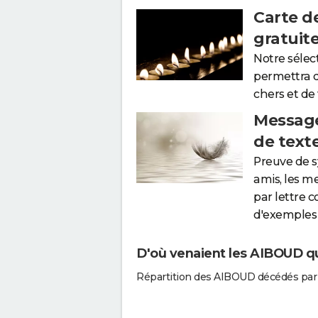
Carte d
gratuit
Notre sélec
permettra 
chers et de
Message
de text
Preuve de 
amis, les m
par lettre 
d'exemples 
D'où venaient les AIBOUD qu
Répartition des AIBOUD décédés par