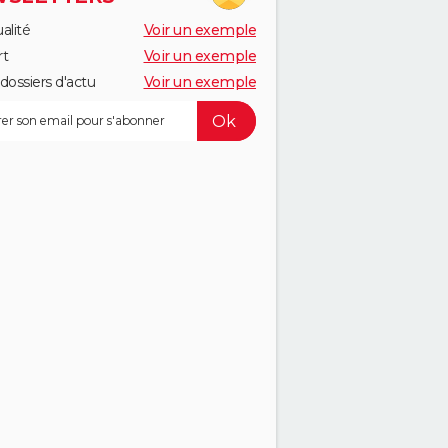
alité
Voir un exemple
rt
Voir un exemple
dossiers d'actu
Voir un exemple