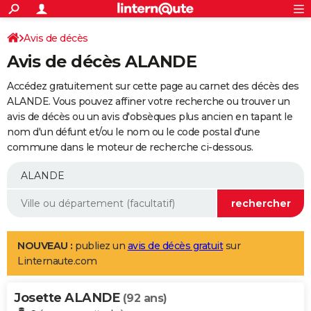
ACTUALITÉS
Connexion
S'inscrire
Avis de décès
Rechercher
Société
Education
Villes
Politique
Faits Divers
Monde
+
SPORT
Avis de décès ALANDE
Football
Cyclisme
Forum
Coupe du monde 2026
Tennis
Rugby
CULTURE
Accédez gratuitement sur cette page au carnet des décès des
TNT
Cinéma
Musique
Programme TV
Streaming
Sorties cinéma
+
ALANDE. Vous pouvez affiner votre recherche ou trouver un
FINANCE
avis de décès ou un avis d'obsèques plus ancien en tapant le
Impôts
Immobilier
Banque
Crédit
Retraite
Epargne
Risques naturels par ville
Assurance
AUTO
nom d'un défunt et/ou le nom ou le code postal d'une
commune dans le moteur de recherche ci-dessous.
Réserver un essai
Berlines
Forum auto
Essais
Citadines
SUV
+
HIGH-TECH
Meilleur smartphone
Ordinateurs
Guide high-tech
Mobiles
Internet
Jeux vidéo
+
BRICOLAGE
Aménagement intérieur
Cuisine
Jardinage
+
Forum
Extérieur
Salle de bains
Rangement
WEEK-END
Escapades
Expositions
Week-end nature
Guides de France
Patrimoine
Musées
+
LIFESTYLE
NOUVEAU :
publiez un
avis de décès gratuit
sur
Linternaute.com
Bien-être
Mode
+
Art de vivre
Loisirs
Modes de vie
SANTE
Josette ALANDE
Guide de la santé
Médicaments
+
Alimentation
Maladies
Sommeil
(92 ans)
VOYAGE