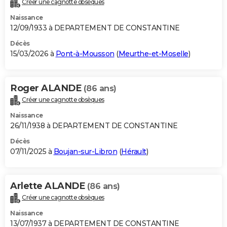
Créer une cagnotte obsèques
City break
Voyage de noces
Climat
Destinations
Voyage nature
Forum
+
PHOTO
Naissance
12/09/1933 à DEPARTEMENT DE CONSTANTINE
GUIDES D'ACHAT
Décès
15/03/2026 à
Pont-à-Mousson
(
Meurthe-et-Moselle
)
BONS PLANS
CARTE DE VOEUX
Roger ALANDE
(86 ans)
Carte Bonne année
Carte Pâques
Carte de Noël
Carte Saint-Valentin
Carte d'anniversaire
DICTIONNAIRE
Créer une cagnotte obsèques
Biographies
Expressions
Dictionnaire
Citations
Proverbes
PROGRAMME TV
Naissance
26/11/1938 à DEPARTEMENT DE CONSTANTINE
COPAINS D'AVANT
Décès
07/11/2025 à
Boujan-sur-Libron
(
Hérault
)
Se connecter
Collèges
Universités
Service militaire
S'inscrire
Lycées
Primaires
Entreprises
Avis de recherche
AVIS DE DÉCÈS
FORUM
Arlette ALANDE
(86 ans)
Lifestyle
Sport
Television
Cinema
Bricolage
Culture
Auto
Voyage
Créer une cagnotte obsèques
Naissance
13/07/1937 à DEPARTEMENT DE CONSTANTINE