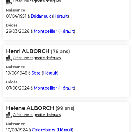
Créer une cagnotte obsèques
City break
Voyage de noces
Climat
Destinations
Voyage nature
Forum
+
PHOTO
Naissance
01/04/1951 à
Bédarieux
(
Hérault
)
GUIDES D'ACHAT
Décès
26/03/2026 à
Montpellier
(
Hérault
)
BONS PLANS
CARTE DE VOEUX
Henri ALBORCH
(76 ans)
Carte Bonne année
Carte Pâques
Carte de Noël
Carte Saint-Valentin
Carte d'anniversaire
DICTIONNAIRE
Créer une cagnotte obsèques
Biographies
Expressions
Dictionnaire
Citations
Proverbes
PROGRAMME TV
Naissance
19/06/1948 à
Sète
(
Hérault
)
COPAINS D'AVANT
Décès
07/08/2024 à
Montpellier
(
Hérault
)
Se connecter
Collèges
Universités
Service militaire
S'inscrire
Lycées
Primaires
Entreprises
Avis de recherche
AVIS DE DÉCÈS
FORUM
Helene ALBORCH
(99 ans)
Lifestyle
Sport
Television
Cinema
Bricolage
Culture
Auto
Voyage
Créer une cagnotte obsèques
Naissance
10/08/1924 à
Colombiers
(
Hérault
)