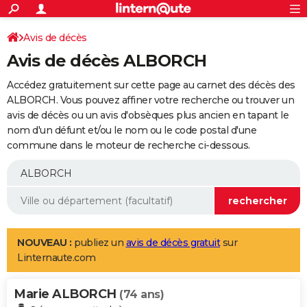
ACTUALITÉS
Connexion
S'inscrire
Avis de décès
Rechercher
Société
Education
Villes
Politique
Faits Divers
Monde
+
SPORT
Avis de décès ALBORCH
Football
Cyclisme
Forum
Coupe du monde 2026
Tennis
Rugby
CULTURE
Accédez gratuitement sur cette page au carnet des décès des
TNT
Cinéma
Musique
Programme TV
Streaming
Sorties cinéma
+
ALBORCH. Vous pouvez affiner votre recherche ou trouver un
FINANCE
avis de décès ou un avis d'obsèques plus ancien en tapant le
Impôts
Immobilier
Banque
Crédit
Retraite
Epargne
Risques naturels par ville
Assurance
AUTO
nom d'un défunt et/ou le nom ou le code postal d'une
commune dans le moteur de recherche ci-dessous.
Réserver un essai
Berlines
Forum auto
Essais
Citadines
SUV
+
HIGH-TECH
Meilleur smartphone
Ordinateurs
Guide high-tech
Mobiles
Internet
Jeux vidéo
+
BRICOLAGE
Aménagement intérieur
Cuisine
Jardinage
+
Forum
Extérieur
Salle de bains
Rangement
WEEK-END
Escapades
Expositions
Week-end nature
Guides de France
Patrimoine
Musées
+
LIFESTYLE
NOUVEAU :
publiez un
avis de décès gratuit
sur
Linternaute.com
Bien-être
Mode
+
Art de vivre
Loisirs
Modes de vie
SANTE
Marie ALBORCH
Guide de la santé
Médicaments
+
Alimentation
Maladies
Sommeil
(74 ans)
VOYAGE