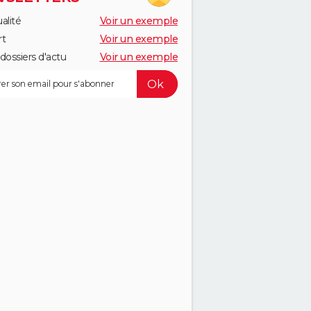
alité
Voir un exemple
rt
Voir un exemple
dossiers d'actu
Voir un exemple