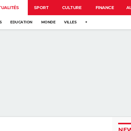
TUALITÉS
SPORT
CULTURE
FINANCE
A
S
EDUCATION
MONDE
VILLES
+
NEW