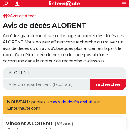
ACTUALITÉS
Connexion
S'inscrire
Avis de décès
Rechercher
Société
Education
Villes
Politique
Faits Divers
Monde
+
SPORT
Avis de décès ALORENT
Football
Cyclisme
Forum
Coupe du monde 2026
Tennis
Rugby
CULTURE
Accédez gratuitement sur cette page au carnet des décès des
TNT
Cinéma
Musique
Programme TV
Streaming
Sorties cinéma
+
ALORENT. Vous pouvez affiner votre recherche ou trouver un
FINANCE
avis de décès ou un avis d'obsèques plus ancien en tapant le
Impôts
Immobilier
Banque
Crédit
Retraite
Epargne
Risques naturels par ville
Assurance
AUTO
nom d'un défunt et/ou le nom ou le code postal d'une
commune dans le moteur de recherche ci-dessous.
Réserver un essai
Berlines
Forum auto
Essais
Citadines
SUV
+
HIGH-TECH
Meilleur smartphone
Ordinateurs
Guide high-tech
Mobiles
Internet
Jeux vidéo
+
BRICOLAGE
Aménagement intérieur
Cuisine
Jardinage
+
Forum
Extérieur
Salle de bains
Rangement
WEEK-END
Escapades
Expositions
Week-end nature
Guides de France
Patrimoine
Musées
+
LIFESTYLE
NOUVEAU :
publiez un
avis de décès gratuit
sur
Linternaute.com
Bien-être
Mode
+
Art de vivre
Loisirs
Modes de vie
SANTE
Vincent ALORENT
Guide de la santé
Médicaments
+
Alimentation
Maladies
Sommeil
(52 ans)
VOYAGE