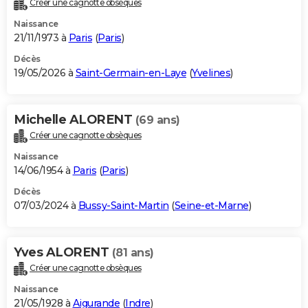
Créer une cagnotte obsèques
City break
Voyage de noces
Climat
Destinations
Voyage nature
Forum
+
PHOTO
Naissance
21/11/1973 à
Paris
(
Paris
)
GUIDES D'ACHAT
Décès
19/05/2026 à
Saint-Germain-en-Laye
(
Yvelines
)
BONS PLANS
CARTE DE VOEUX
Michelle ALORENT
(69 ans)
Carte Bonne année
Carte Pâques
Carte de Noël
Carte Saint-Valentin
Carte d'anniversaire
DICTIONNAIRE
Créer une cagnotte obsèques
Biographies
Expressions
Dictionnaire
Citations
Proverbes
PROGRAMME TV
Naissance
14/06/1954 à
Paris
(
Paris
)
COPAINS D'AVANT
Décès
07/03/2024 à
Bussy-Saint-Martin
(
Seine-et-Marne
)
Se connecter
Collèges
Universités
Service militaire
S'inscrire
Lycées
Primaires
Entreprises
Avis de recherche
AVIS DE DÉCÈS
FORUM
Yves ALORENT
(81 ans)
Lifestyle
Sport
Television
Cinema
Bricolage
Culture
Auto
Voyage
Créer une cagnotte obsèques
Naissance
21/05/1928 à
Aigurande
(
Indre
)