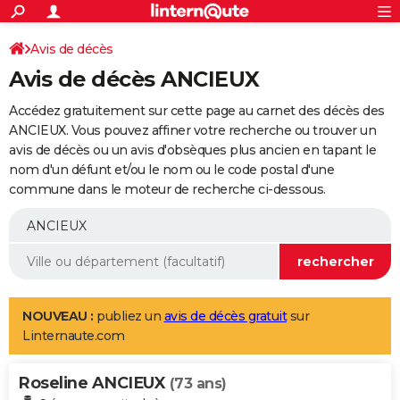
ACTUALITÉS
Connexion
S'inscrire
Avis de décès
Rechercher
Société
Education
Villes
Politique
Faits Divers
Monde
+
SPORT
Avis de décès ANCIEUX
Football
Cyclisme
Forum
Coupe du monde 2026
Tennis
Rugby
CULTURE
Accédez gratuitement sur cette page au carnet des décès des
TNT
Cinéma
Musique
Programme TV
Streaming
Sorties cinéma
+
ANCIEUX. Vous pouvez affiner votre recherche ou trouver un
FINANCE
avis de décès ou un avis d'obsèques plus ancien en tapant le
Impôts
Immobilier
Banque
Crédit
Retraite
Epargne
Risques naturels par ville
Assurance
AUTO
nom d'un défunt et/ou le nom ou le code postal d'une
commune dans le moteur de recherche ci-dessous.
Réserver un essai
Berlines
Forum auto
Essais
Citadines
SUV
+
HIGH-TECH
Meilleur smartphone
Ordinateurs
Guide high-tech
Mobiles
Internet
Jeux vidéo
+
BRICOLAGE
Aménagement intérieur
Cuisine
Jardinage
+
Forum
Extérieur
Salle de bains
Rangement
WEEK-END
Escapades
Expositions
Week-end nature
Guides de France
Patrimoine
Musées
+
LIFESTYLE
NOUVEAU :
publiez un
avis de décès gratuit
sur
Linternaute.com
Bien-être
Mode
+
Art de vivre
Loisirs
Modes de vie
SANTE
Roseline ANCIEUX
Guide de la santé
Médicaments
+
Alimentation
Maladies
Sommeil
(73 ans)
VOYAGE