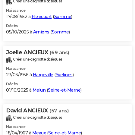
Créer une cagnotte obsèques
City break
Voyage de noces
Climat
Destinations
Voyage nature
Forum
+
PHOTO
Naissance
17/08/1952 à
Flixecourt
(
Somme
)
GUIDES D'ACHAT
Décès
05/10/2025 à
Amiens
(
Somme
)
BONS PLANS
CARTE DE VOEUX
Joelle ANCIEUX
(69 ans)
Carte Bonne année
Carte Pâques
Carte de Noël
Carte Saint-Valentin
Carte d'anniversaire
DICTIONNAIRE
Créer une cagnotte obsèques
Biographies
Expressions
Dictionnaire
Citations
Proverbes
PROGRAMME TV
Naissance
23/03/1956 à
Hargeville
(
Yvelines
)
COPAINS D'AVANT
Décès
01/10/2025 à
Melun
(
Seine-et-Marne
)
Se connecter
Collèges
Universités
Service militaire
S'inscrire
Lycées
Primaires
Entreprises
Avis de recherche
AVIS DE DÉCÈS
FORUM
David ANCIEUX
(57 ans)
Lifestyle
Sport
Television
Cinema
Bricolage
Culture
Auto
Voyage
Créer une cagnotte obsèques
Naissance
18/04/1967 à
Meaux
(
Seine-et-Marne
)