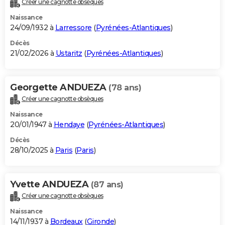
Créer une cagnotte obsèques
City break
Voyage de noces
Climat
Destinations
Voyage nature
Forum
+
PHOTO
Naissance
24/09/1932 à
Larressore
(
Pyrénées-Atlantiques
)
GUIDES D'ACHAT
Décès
21/02/2026 à
Ustaritz
(
Pyrénées-Atlantiques
)
BONS PLANS
CARTE DE VOEUX
Georgette ANDUEZA
(78 ans)
Carte Bonne année
Carte Pâques
Carte de Noël
Carte Saint-Valentin
Carte d'anniversaire
DICTIONNAIRE
Créer une cagnotte obsèques
Biographies
Expressions
Dictionnaire
Citations
Proverbes
PROGRAMME TV
Naissance
20/01/1947 à
Hendaye
(
Pyrénées-Atlantiques
)
COPAINS D'AVANT
Décès
28/10/2025 à
Paris
(
Paris
)
Se connecter
Collèges
Universités
Service militaire
S'inscrire
Lycées
Primaires
Entreprises
Avis de recherche
AVIS DE DÉCÈS
FORUM
Yvette ANDUEZA
(87 ans)
Lifestyle
Sport
Television
Cinema
Bricolage
Culture
Auto
Voyage
Créer une cagnotte obsèques
Naissance
14/11/1937 à
Bordeaux
(
Gironde
)