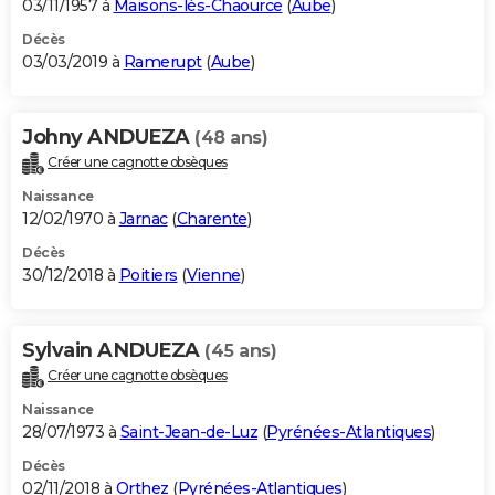
03/11/1957 à
Maisons-lès-Chaource
(
Aube
)
Décès
03/03/2019 à
Ramerupt
(
Aube
)
Johny ANDUEZA
(48 ans)
Créer une cagnotte obsèques
Naissance
12/02/1970 à
Jarnac
(
Charente
)
Décès
30/12/2018 à
Poitiers
(
Vienne
)
Sylvain ANDUEZA
(45 ans)
Créer une cagnotte obsèques
Naissance
28/07/1973 à
Saint-Jean-de-Luz
(
Pyrénées-Atlantiques
)
Décès
02/11/2018 à
Orthez
(
Pyrénées-Atlantiques
)