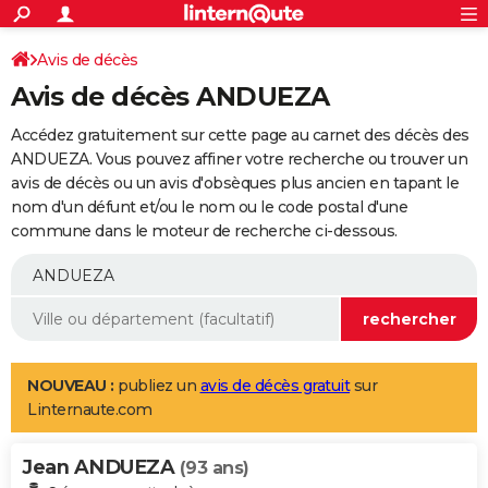
ACTUALITÉS
Connexion
S'inscrire
Avis de décès
Rechercher
Société
Education
Villes
Politique
Faits Divers
Monde
+
SPORT
Avis de décès ANDUEZA
Football
Cyclisme
Forum
Coupe du monde 2026
Tennis
Rugby
CULTURE
Accédez gratuitement sur cette page au carnet des décès des
TNT
Cinéma
Musique
Programme TV
Streaming
Sorties cinéma
+
ANDUEZA. Vous pouvez affiner votre recherche ou trouver un
FINANCE
avis de décès ou un avis d'obsèques plus ancien en tapant le
Impôts
Immobilier
Banque
Crédit
Retraite
Epargne
Risques naturels par ville
Assurance
AUTO
nom d'un défunt et/ou le nom ou le code postal d'une
commune dans le moteur de recherche ci-dessous.
Réserver un essai
Berlines
Forum auto
Essais
Citadines
SUV
+
HIGH-TECH
Meilleur smartphone
Ordinateurs
Guide high-tech
Mobiles
Internet
Jeux vidéo
+
BRICOLAGE
Aménagement intérieur
Cuisine
Jardinage
+
Forum
Extérieur
Salle de bains
Rangement
WEEK-END
Escapades
Expositions
Week-end nature
Guides de France
Patrimoine
Musées
+
LIFESTYLE
NOUVEAU :
publiez un
avis de décès gratuit
sur
Linternaute.com
Bien-être
Mode
+
Art de vivre
Loisirs
Modes de vie
SANTE
Jean ANDUEZA
Guide de la santé
Médicaments
+
Alimentation
Maladies
Sommeil
(93 ans)
VOYAGE