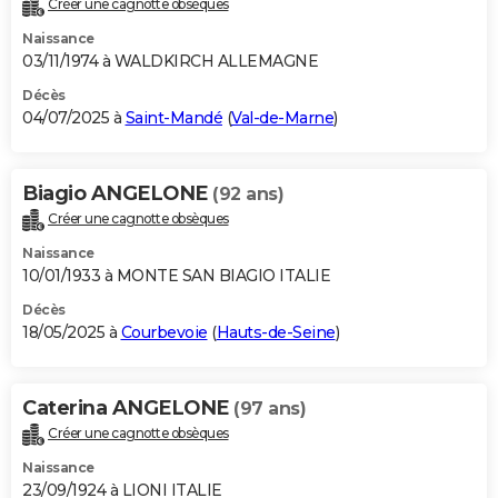
Créer une cagnotte obsèques
City break
Voyage de noces
Climat
Destinations
Voyage nature
Forum
+
PHOTO
Naissance
03/11/1974 à WALDKIRCH ALLEMAGNE
GUIDES D'ACHAT
Décès
04/07/2025 à
Saint-Mandé
(
Val-de-Marne
)
BONS PLANS
CARTE DE VOEUX
Biagio ANGELONE
(92 ans)
Carte Bonne année
Carte Pâques
Carte de Noël
Carte Saint-Valentin
Carte d'anniversaire
DICTIONNAIRE
Créer une cagnotte obsèques
Biographies
Expressions
Dictionnaire
Citations
Proverbes
PROGRAMME TV
Naissance
10/01/1933 à MONTE SAN BIAGIO ITALIE
COPAINS D'AVANT
Décès
18/05/2025 à
Courbevoie
(
Hauts-de-Seine
)
Se connecter
Collèges
Universités
Service militaire
S'inscrire
Lycées
Primaires
Entreprises
Avis de recherche
AVIS DE DÉCÈS
FORUM
Caterina ANGELONE
(97 ans)
Lifestyle
Sport
Television
Cinema
Bricolage
Culture
Auto
Voyage
Créer une cagnotte obsèques
Naissance
23/09/1924 à LIONI ITALIE