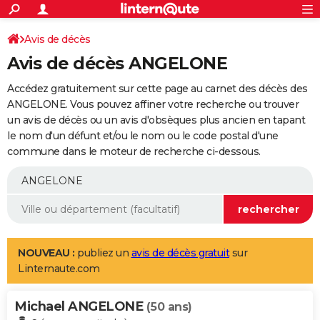
ACTUALITÉS
Connexion
S'inscrire
Avis de décès
Rechercher
Société
Education
Villes
Politique
Faits Divers
Monde
+
SPORT
Avis de décès ANGELONE
Football
Cyclisme
Forum
Coupe du monde 2026
Tennis
Rugby
CULTURE
Accédez gratuitement sur cette page au carnet des décès des
TNT
Cinéma
Musique
Programme TV
Streaming
Sorties cinéma
+
ANGELONE. Vous pouvez affiner votre recherche ou trouver
FINANCE
un avis de décès ou un avis d'obsèques plus ancien en tapant
Impôts
Immobilier
Banque
Crédit
Retraite
Epargne
Risques naturels par ville
Assurance
AUTO
le nom d'un défunt et/ou le nom ou le code postal d'une
commune dans le moteur de recherche ci-dessous.
Réserver un essai
Berlines
Forum auto
Essais
Citadines
SUV
+
HIGH-TECH
Meilleur smartphone
Ordinateurs
Guide high-tech
Mobiles
Internet
Jeux vidéo
+
BRICOLAGE
Aménagement intérieur
Cuisine
Jardinage
+
Forum
Extérieur
Salle de bains
Rangement
WEEK-END
Escapades
Expositions
Week-end nature
Guides de France
Patrimoine
Musées
+
LIFESTYLE
NOUVEAU :
publiez un
avis de décès gratuit
sur
Linternaute.com
Bien-être
Mode
+
Art de vivre
Loisirs
Modes de vie
SANTE
Michael ANGELONE
Guide de la santé
Médicaments
+
Alimentation
Maladies
Sommeil
(50 ans)
VOYAGE