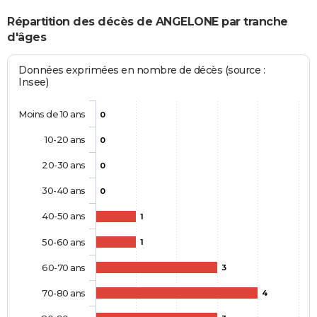
Répartition des décès de ANGELONE par tranche
d'âges
Données exprimées en nombre de décès (source :
Insee)
Moins de 10 ans
0
10-20 ans
0
20-30 ans
0
30-40 ans
0
40-50 ans
1
50-60 ans
1
60-70 ans
3
70-80 ans
4