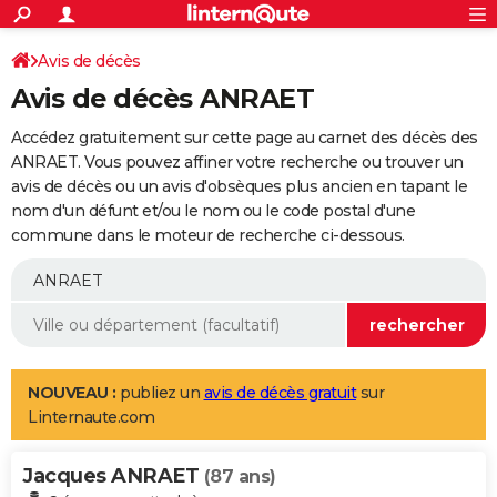
ACTUALITÉS
Connexion
S'inscrire
Avis de décès
Rechercher
Société
Education
Villes
Politique
Faits Divers
Monde
+
SPORT
Avis de décès ANRAET
Football
Cyclisme
Forum
Coupe du monde 2026
Tennis
Rugby
CULTURE
Accédez gratuitement sur cette page au carnet des décès des
TNT
Cinéma
Musique
Programme TV
Streaming
Sorties cinéma
+
ANRAET. Vous pouvez affiner votre recherche ou trouver un
FINANCE
avis de décès ou un avis d'obsèques plus ancien en tapant le
Impôts
Immobilier
Banque
Crédit
Retraite
Epargne
Risques naturels par ville
Assurance
AUTO
nom d'un défunt et/ou le nom ou le code postal d'une
commune dans le moteur de recherche ci-dessous.
Réserver un essai
Berlines
Forum auto
Essais
Citadines
SUV
+
HIGH-TECH
Meilleur smartphone
Ordinateurs
Guide high-tech
Mobiles
Internet
Jeux vidéo
+
BRICOLAGE
Aménagement intérieur
Cuisine
Jardinage
+
Forum
Extérieur
Salle de bains
Rangement
WEEK-END
Escapades
Expositions
Week-end nature
Guides de France
Patrimoine
Musées
+
LIFESTYLE
NOUVEAU :
publiez un
avis de décès gratuit
sur
Linternaute.com
Bien-être
Mode
+
Art de vivre
Loisirs
Modes de vie
SANTE
Jacques ANRAET
Guide de la santé
Médicaments
+
Alimentation
Maladies
Sommeil
(87 ans)
VOYAGE