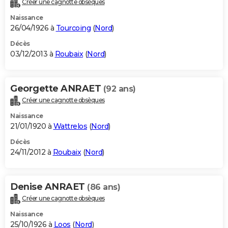
Créer une cagnotte obsèques
City break
Voyage de noces
Climat
Destinations
Voyage nature
Forum
+
PHOTO
Naissance
26/04/1926 à
Tourcoing
(
Nord
)
GUIDES D'ACHAT
Décès
03/12/2013 à
Roubaix
(
Nord
)
BONS PLANS
CARTE DE VOEUX
Georgette ANRAET
(92 ans)
Carte Bonne année
Carte Pâques
Carte de Noël
Carte Saint-Valentin
Carte d'anniversaire
DICTIONNAIRE
Créer une cagnotte obsèques
Biographies
Expressions
Dictionnaire
Citations
Proverbes
PROGRAMME TV
Naissance
21/01/1920 à
Wattrelos
(
Nord
)
COPAINS D'AVANT
Décès
24/11/2012 à
Roubaix
(
Nord
)
Se connecter
Collèges
Universités
Service militaire
S'inscrire
Lycées
Primaires
Entreprises
Avis de recherche
AVIS DE DÉCÈS
FORUM
Denise ANRAET
(86 ans)
Lifestyle
Sport
Television
Cinema
Bricolage
Culture
Auto
Voyage
Créer une cagnotte obsèques
Naissance
25/10/1926 à
Loos
(
Nord
)